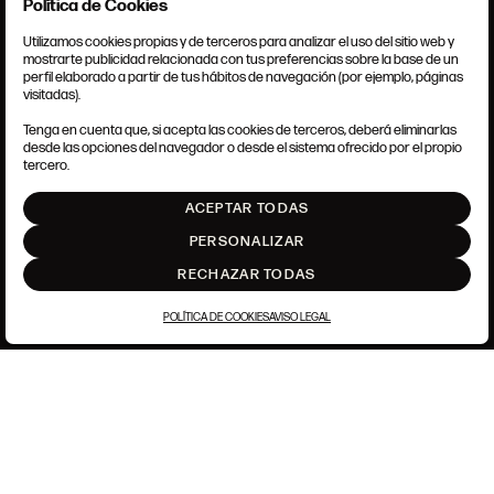
Política de Cookies
Utilizamos cookies propias y de terceros para analizar el uso del sitio web y
mostrarte publicidad relacionada con tus preferencias sobre la base de un
perfil elaborado a partir de tus hábitos de navegación (por ejemplo, páginas
CONDICIONES GENERALES
visitadas).
AVISO LEGAL
POLÍTICA DE PRIVACIDAD
Tenga en cuenta que, si acepta las cookies de terceros, deberá eliminarlas
POLÍTICA DE COOKIES
desde las opciones del navegador o desde el sistema ofrecido por el propio
AJUSTE DE COOKIES
tercero.
INTRANET
ACEPTAR TODAS
SUBIR
PERSONALIZAR
RECHAZAR TODAS
POLÍTICA DE COOKIES
AVISO LEGAL