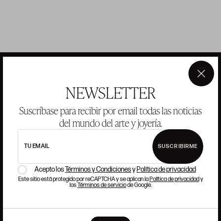
×
NEWSLETTER
ANSORENA
Suscríbase para recibir por email todas las noticias
del mundo del arte y joyería.
HISTORIA
ANSORENA
EQUIPO
TU EMAIL
SUSCRIBIRME
JOYERÍA
GALERÍA
Acepto los
Términos y Condiciones
y
Política de privacidad
SUBASTAS
VALORACIONES
Este sitio está protegido por reCAPTCHA y se aplican la
Política de privacidad
y
los
Términos de servicio
de Google.
PREGUNTAS FRECUENTES
CONTACTO