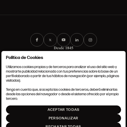
Política de Cookies
Utilizamos cookies propias y de terceros para analizar el uso del sitio web y
mostrarte publicidad relacionada con tus preferencias sobre la base de un
perfil elaborado a partir de tus hábitos de navegación (por ejemplo, páginas
CONDICIONES GENERALES
visitadas).
AVISO LEGAL
POLÍTICA DE PRIVACIDAD
Tenga en cuenta que, si acepta las cookies de terceros, deberá eliminarlas
POLÍTICA DE COOKIES
desde las opciones del navegador o desde el sistema ofrecido por el propio
AJUSTE DE COOKIES
tercero.
INTRANET
ACEPTAR TODAS
SUBIR
PERSONALIZAR
RECHAZAR TODAS