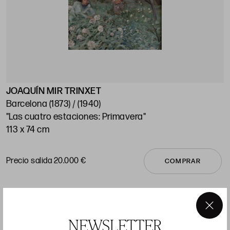
JOAQUÍN MIR TRINXET
J
Barcelona (1873) / (1940)
"Las cuatro estaciones: Primavera"
"
113 x 74 cm
1
Precio salida 20.000 €
P
COMPRAR
×
NEWSLETTER