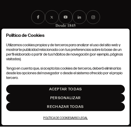
Política de Cookies
Utilizamos cookies propias y de terceros para analizar el uso del sitio web y
mostrarte publicidad relacionada con tus preferencias sobre la base de un
perfil elaborado a partir de tus hábitos de navegación (por ejemplo, páginas
CONDICIONES GENERALES
visitadas).
AVISO LEGAL
POLÍTICA DE PRIVACIDAD
Tenga en cuenta que, si acepta las cookies de terceros, deberá eliminarlas
POLÍTICA DE COOKIES
desde las opciones del navegador o desde el sistema ofrecido por el propio
AJUSTE DE COOKIES
tercero.
INTRANET
ACEPTAR TODAS
SUBIR
PERSONALIZAR
RECHAZAR TODAS
POLÍTICA DE COOKIES
AVISO LEGAL