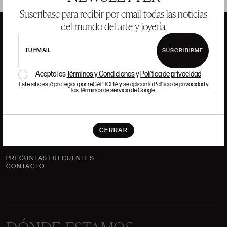
Suscríbase para recibir por email todas las noticias
del mundo del arte y joyería.
TU EMAIL
SUSCRIBIRME
ANSORENA
Acepto los
Términos y Condiciones
y
Política de privacidad
Este sitio está protegido por reCAPTCHA y se aplican la
Política de privacidad
y
HISTORIA
ANSORENA
los
Términos de servicio
de Google.
EQUIPO
JOYERÍA
GALERÍA
CERRAR
SUBASTAS
VALORACIONES
PREGUNTAS FRECUENTES
CONTACTO