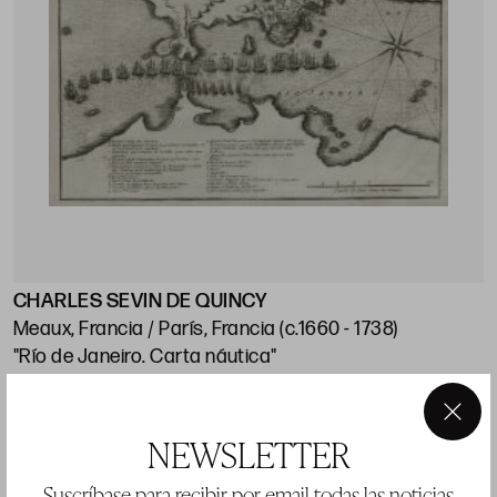
CHARLES SEVIN DE QUINCY
J
Meaux, Francia / París, Francia (c.1660 - 1738)
"Río de Janeiro. Carta náutica"
"
p
Huella: 21 x 28 cm; papel: 25,5 x 38,5 cm
×
Precio salida 120 €
P
NEWSLETTER
vendido
Suscríbase para recibir por email todas las noticias