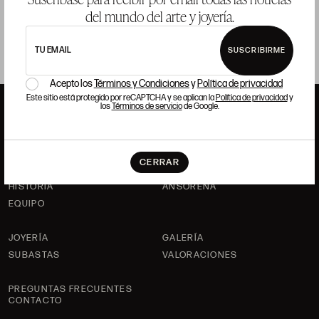
del mundo del arte y joyería.
TU EMAIL
SUSCRIBIRME
Acepto los
Términos y Condiciones
y
Política de privacidad
Este sitio está protegido por reCAPTCHA y se aplican la
Política de privacidad
y
los
Términos de servicio
de Google.
ANSORENA
CERRAR
HISTORIA
ANSORENA
EQUIPO
JOYERÍA
GALERÍA
SUBASTAS
VALORACIONES
PREGUNTAS FRECUENTES
CONTACTO