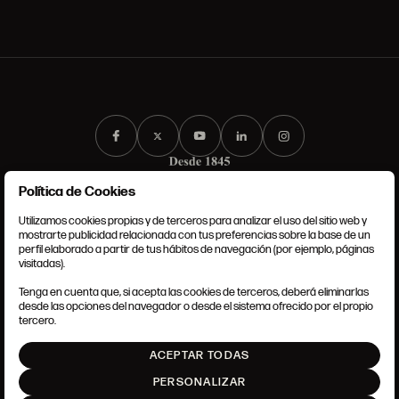
Política de Cookies
Utilizamos cookies propias y de terceros para analizar el uso del sitio web y
mostrarte publicidad relacionada con tus preferencias sobre la base de un
perfil elaborado a partir de tus hábitos de navegación (por ejemplo, páginas
CONDICIONES GENERALES
visitadas).
AVISO LEGAL
POLÍTICA DE PRIVACIDAD
Tenga en cuenta que, si acepta las cookies de terceros, deberá eliminarlas
POLÍTICA DE COOKIES
desde las opciones del navegador o desde el sistema ofrecido por el propio
AJUSTE DE COOKIES
tercero.
INTRANET
ACEPTAR TODAS
SUBIR
PERSONALIZAR