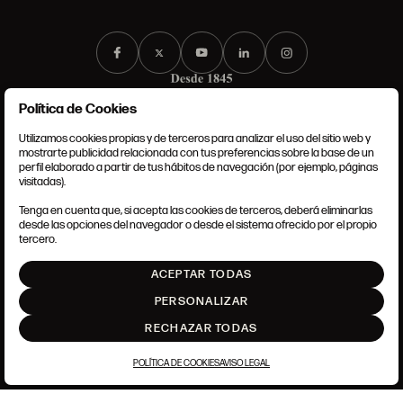
Política de Cookies
Utilizamos cookies propias y de terceros para analizar el uso del sitio web y
mostrarte publicidad relacionada con tus preferencias sobre la base de un
perfil elaborado a partir de tus hábitos de navegación (por ejemplo, páginas
CONDICIONES GENERALES
visitadas).
AVISO LEGAL
POLÍTICA DE PRIVACIDAD
Tenga en cuenta que, si acepta las cookies de terceros, deberá eliminarlas
POLÍTICA DE COOKIES
desde las opciones del navegador o desde el sistema ofrecido por el propio
AJUSTE DE COOKIES
tercero.
INTRANET
ACEPTAR TODAS
SUBIR
PERSONALIZAR
RECHAZAR TODAS
POLÍTICA DE COOKIES
AVISO LEGAL