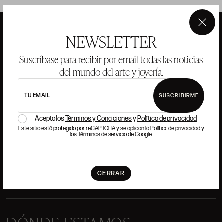
×
NEWSLETTER
ANSORENA
Suscríbase para recibir por email todas las noticias
del mundo del arte y joyería.
HISTORIA
ANSORENA
EQUIPO
TU EMAIL
SUSCRIBIRME
Acepto los
Términos y Condiciones
y
Política de privacidad
JOYERÍA
GALERÍA
Este sitio está protegido por reCAPTCHA y se aplican la
Política de privacidad
y
SUBASTAS
VALORACIONES
los
Términos de servicio
de Google.
PREGUNTAS FRECUENTES
CONTACTO
CERRAR