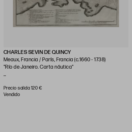
CHARLES SEVIN DE QUINCY
J
Meaux, Francia / París, Francia (c.1660 - 1738)
"Río de Janeiro. Carta náutica"
"
p
Huella: 21 x 28 cm; papel: 25,5 x 38,5 cm
Precio salida 120 €
P
vendido