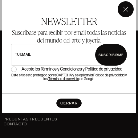
×
NEWSLETTER
Suscríbase para recibir por email todas las noticias
del mundo del arte y joyería.
TU EMAIL
SUSCRIBIRME
ANSORENA
Acepto los
Términos y Condiciones
y
Política de privacidad
HISTORIA
ANSORENA
Este sitio está protegido por reCAPTCHA y se aplican la
Política de privacidad
y
los
Términos de servicio
de Google.
EQUIPO
JOYERÍA
GALERÍA
CERRAR
SUBASTAS
VALORACIONES
PREGUNTAS FRECUENTES
CONTACTO