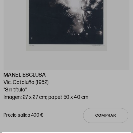
MANEL ESCLUSA
J
Vic, Cataluña (1952)
M
"Sin título"
"
Imagen: 27 x 27 cm; papel: 50 x 40 cm
7
Precio salida 400 €
P
COMPRAR