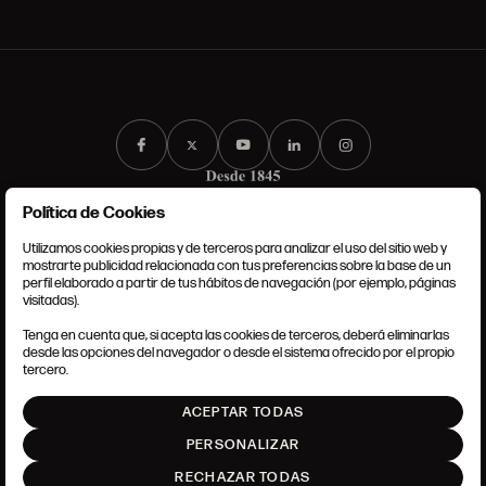
Política de Cookies
Utilizamos cookies propias y de terceros para analizar el uso del sitio web y
mostrarte publicidad relacionada con tus preferencias sobre la base de un
perfil elaborado a partir de tus hábitos de navegación (por ejemplo, páginas
CONDICIONES GENERALES
visitadas).
AVISO LEGAL
POLÍTICA DE PRIVACIDAD
Tenga en cuenta que, si acepta las cookies de terceros, deberá eliminarlas
POLÍTICA DE COOKIES
desde las opciones del navegador o desde el sistema ofrecido por el propio
AJUSTE DE COOKIES
tercero.
INTRANET
ACEPTAR TODAS
SUBIR
PERSONALIZAR
RECHAZAR TODAS