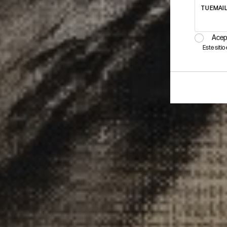
TU EMAI
Acep
Este siti