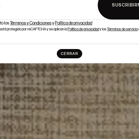
SUSCRIBIR
L
to los
Términos y Condiciones
y
Política de privacidad
o está protegido por reCAPTCHA y se aplican la
Política de privacidad
y los
Términos de servicio
CERRAR