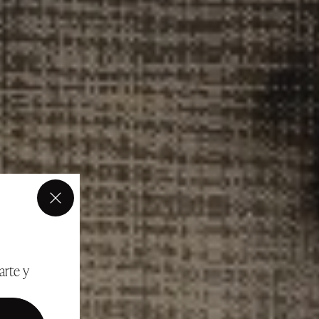
×
arte y