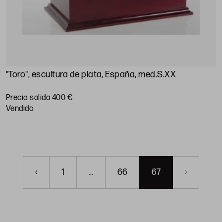
"Toro", escultura de plata, España, med.S.XX
Precio salida 400 €
vendido
‹
1
...
66
67
›