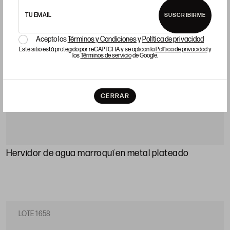
TU EMAIL
SUSCRIBIRME
Acepto los
Términos y Condiciones
y
Política de privacidad
Este sitio está protegido por reCAPTCHA y se aplican la
Política de privacidad
y
los
Términos de servicio
de Google.
CERRAR
Hervidor de agua marroquí en metal plateado
LOTE 1658