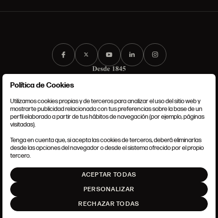
Política de Cookies
Utilizamos cookies propias y de terceros para analizar el uso del sitio web y
mostrarte publicidad relacionada con tus preferencias sobre la base de un
perfil elaborado a partir de tus hábitos de navegación (por ejemplo, páginas
CONDICIONES GENERALES
visitadas).
AVISO LEGAL
POLÍTICA DE PRIVACIDAD
Tenga en cuenta que, si acepta las cookies de terceros, deberá eliminarlas
POLÍTICA DE COOKIES
desde las opciones del navegador o desde el sistema ofrecido por el propio
AJUSTE DE COOKIES
tercero.
INTRANET
ACEPTAR TODAS
SUBIR
PERSONALIZAR
RECHAZAR TODAS