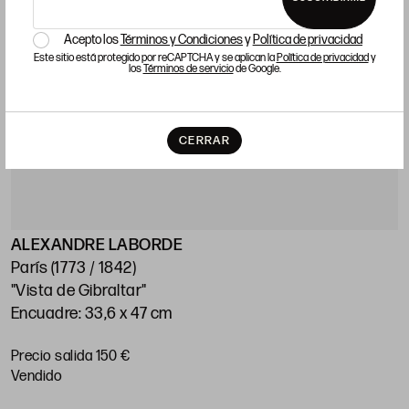
Acepto los
Términos y Condiciones
y
Política de privacidad
Este sitio está protegido por reCAPTCHA y se aplican la
Política de privacidad
y
los
Términos de servicio
de Google.
CERRAR
ALEXANDRE LABORDE
París (1773 / 1842)
"Vista de Gibraltar"
Encuadre: 33,6 x 47 cm
Precio salida 150 €
vendido