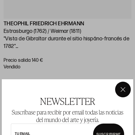
THEOPHIL FRIEDRICH EHRMANN
Estrasburgo (1762) / Weimar (1811)
"Vista de Gibraltar durante el sitio hispáno-francés de
1782"
Precio salida 140 €
22,9 x 31,4 cm
vendido
×
LOTE 34
NEWSLETTER
Suscríbase para recibir por email todas las noticias
del mundo del arte y joyería.
TU EMAIL
SUSCRIBIRME