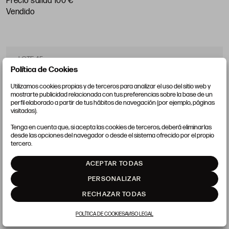
Precio salida 100 €
84 x 107 cm
vendido
LOTE 45
Política de Cookies
Utilizamos cookies propias y de terceros para analizar el uso del sitio web y
mostrarte publicidad relacionada con tus preferencias sobre la base de un
perfil elaborado a partir de tus hábitos de navegación (por ejemplo, páginas
visitadas).
Tenga en cuenta que, si acepta las cookies de terceros, deberá eliminarlas
desde las opciones del navegador o desde el sistema ofrecido por el propio
tercero.
ACEPTAR TODAS
PERSONALIZAR
RECHAZAR TODAS
POLÍTICA DE COOKIES
AVISO LEGAL