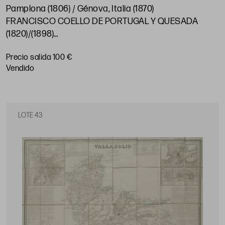
Pamplona (1806) / Génova, Italia (1870)
FRANCISCO COELLO DE PORTUGAL Y QUESADA
(1820)/(1898)
"Mapa de Navarra"
Precio salida 100 €
112 x 82 cm
vendido
LOTE 43