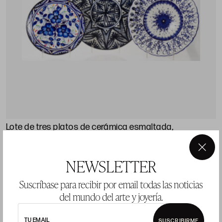
Lote de tres platos de cerámica esmaltada,
diferentes manufacturas, S.XX
×
NEWSLETTER
Precio salida 100 €
vendido
Suscríbase para recibir por email todas las noticias
del mundo del arte y joyería.
LOTE 1085
TU EMAIL
SUSCRIBIRME