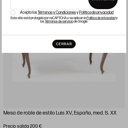
Acepto los
Términos y Condiciones
y
Política de privacidad
Este sitio está protegido por reCAPTCHA y se aplican la
Política de privacidad
y
los
Términos de servicio
de Google.
CERRAR
Mesa de roble de estilo Luis XV, España, med. S. XX
Precio salida 200 €