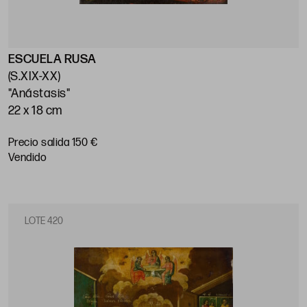
ESCUELA RUSA
(S.XIX-XX)
"Anástasis"
22 x 18 cm
Precio salida 150 €
vendido
LOTE 420