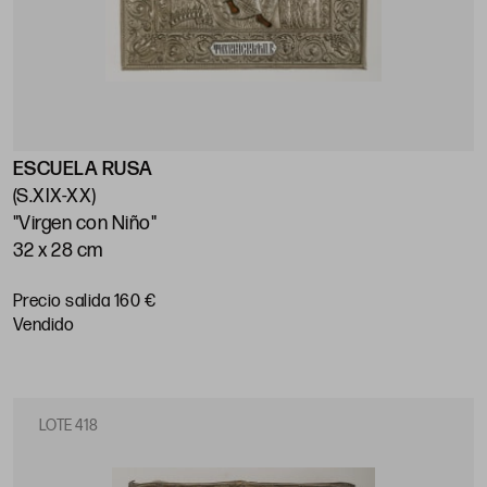
ESCUELA RUSA
(S.XIX-XX)
"Virgen con Niño"
32 x 28 cm
Precio salida 160 €
vendido
LOTE 418