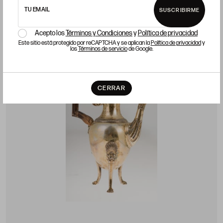
TU EMAIL
SUSCRIBIRME
Acepto los
Términos y Condiciones
y
Política de privacidad
LOTE 424
Este sitio está protegido por reCAPTCHA y se aplican la
Política de privacidad
y
los
Términos de servicio
de Google.
CERRAR