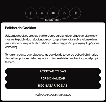
Política de Cookies
Utilizamos cookies propias y de terceros para analizar el uso del sitio web y
mostrarte publicidad relacionada con tus preferencias sobre la base de un
perfil elaborado a partir de tus hábitos de navegación (por ejemplo, páginas
CONDICIONES GENERALES
visitadas).
AVISO LEGAL
POLÍTICA DE PRIVACIDAD
Tenga en cuenta que, si acepta las cookies de terceros, deberá eliminarlas
POLÍTICA DE COOKIES
desde las opciones del navegador o desde el sistema ofrecido por el propio
AJUSTE DE COOKIES
tercero.
INTRANET
ACEPTAR TODAS
SUBIR
PERSONALIZAR
RECHAZAR TODAS
POLÍTICA DE COOKIES
AVISO LEGAL