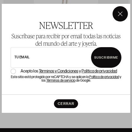
×
NEWSLETTER
Suscríbase para recibir por email todas las noticias
del mundo del arte y joyería.
CADENA Y COLGANTE DE ORO Y PLATA CON
A
TU EMAIL
SUSCRIBIRME
TURQUESA Y DIAMANTES
P
Acepto los
Términos y Condiciones
y
Política de privacidad
Este sitio está protegido por reCAPTCHA y se aplican la
Política de privacidad
y
los
Términos de servicio
de Google.
Precio salida 350 €
COMPRAR
CERRAR