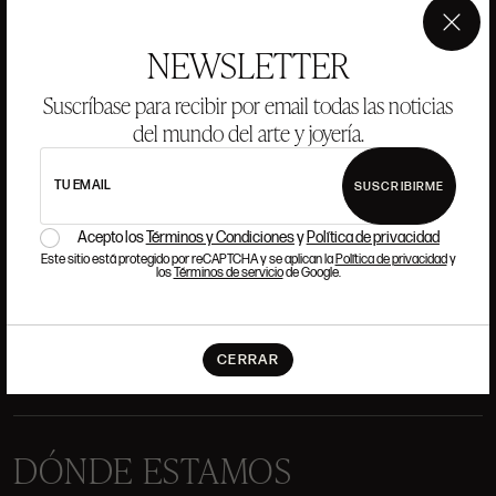
×
NEWSLETTER
ANSORENA
Suscríbase para recibir por email todas las noticias
del mundo del arte y joyería.
HISTORIA
ANSORENA
EQUIPO
TU EMAIL
SUSCRIBIRME
Acepto los
Términos y Condiciones
y
Política de privacidad
JOYERÍA
GALERÍA
Este sitio está protegido por reCAPTCHA y se aplican la
Política de privacidad
y
SUBASTAS
VALORACIONES
los
Términos de servicio
de Google.
PREGUNTAS FRECUENTES
CONTACTO
CERRAR
DÓNDE ESTAMOS