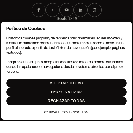
Política de Cookies
Utilizamos cookies propias y de terceros para analizar el uso del sitio web y
mostrarte publicidad relacionada con tus preferencias sobre la base de un
perfil elaborado a partir de tus hábitos de navegación (por ejemplo, páginas
CONDICIONES GENERALES
visitadas).
AVISO LEGAL
POLÍTICA DE PRIVACIDAD
Tenga en cuenta que, si acepta las cookies de terceros, deberá eliminarlas
POLÍTICA DE COOKIES
desde las opciones del navegador o desde el sistema ofrecido por el propio
AJUSTE DE COOKIES
tercero.
INTRANET
ACEPTAR TODAS
SUBIR
PERSONALIZAR
RECHAZAR TODAS
POLÍTICA DE COOKIES
AVISO LEGAL