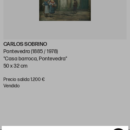
CARLOS SOBRINO
J
Pontevedra (1885 / 1978)
M
"Casa barroca, Pontevedra"
"
50 x 32 cm
5
Precio salida 1.200 €
P
vendido