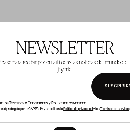
TE 137
LOTE 138
NEWSLETTER
íbase para recibir por email todas las noticias del mundo del 
joyería.
SUSCRIBIR
L
to los
Términos y Condiciones
y
Política de privacidad
o está protegido por reCAPTCHA y se aplican la
Política de privacidad
y los
Términos de servicio