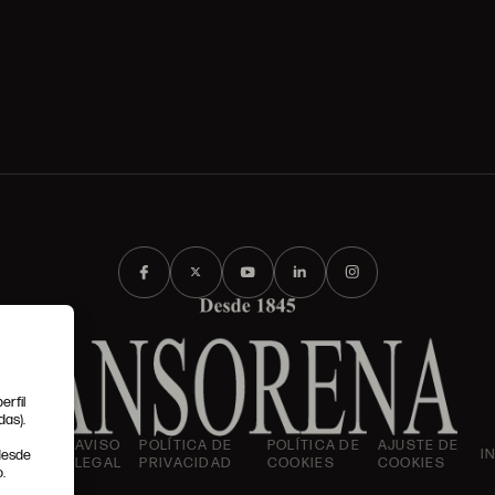
erfil
das).
IONES
AVISO
POLÍTICA DE
POLÍTICA DE
AJUSTE DE
I
 desde
LES
LEGAL
PRIVACIDAD
COOKIES
COOKIES
.