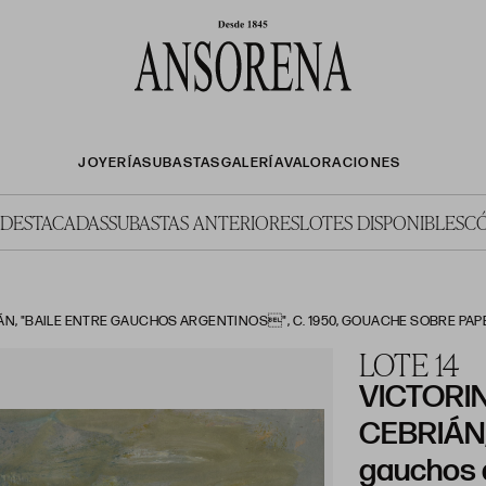
JOYERÍA
SUBASTAS
GALERÍA
VALORACIONES
 DESTACADAS
SUBASTAS ANTERIORES
LOTES DISPONIBLES
C
N, "BAILE ENTRE GAUCHOS ARGENTINOS", C. 1950, GOUACHE SOBRE PAP
LOTE 14
VICTORI
CEBRIÁN, 
gauchos 