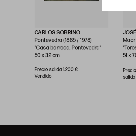
CARLOS SOBRINO
JOSÉ
999)
Pontevedra (1885 / 1978)
Madri
"Casa barroca, Pontevedra"
"Toro
50 x 32 cm
51 x 
Precio salida 1.200 €
Preci
RAR
vendido
salida