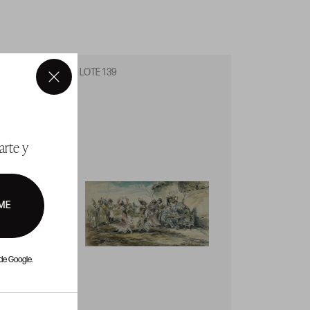
LOTE 139
LOTE 1
×
arte y
ME
de Google.