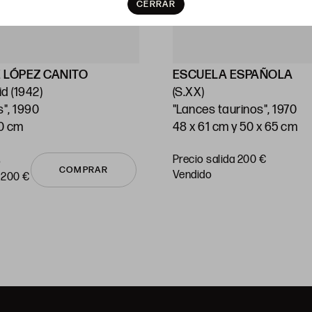
CERRAR
 LÓPEZ CANITO
ESCUELA ESPAÑOLA
d (1942)
(S.XX)
s", 1990
"Lances taurinos", 1970
70 cm
48 x 61 cm y 50 x 65 cm
Precio salida 200 €
o
COMPRAR
vendido
 200 €