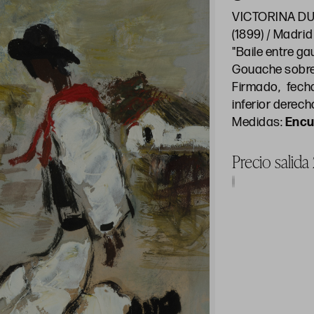
VICTORINA D
(1899) / Madrid
"Baile entre g
Gouache sobre
Firmado, fech
inferior derec
Medidas:
Encu
Precio salid