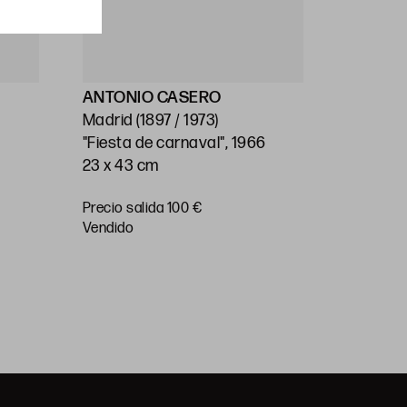
ANTONIO CASERO
ESCUEL
Madrid (1897 / 1973)
(S.XX)
"Fiesta de carnaval", 1966
"Pueblo"
23 x 43 cm
34 x 47 
Precio salida 100 €
Precio
vendido
salida 50