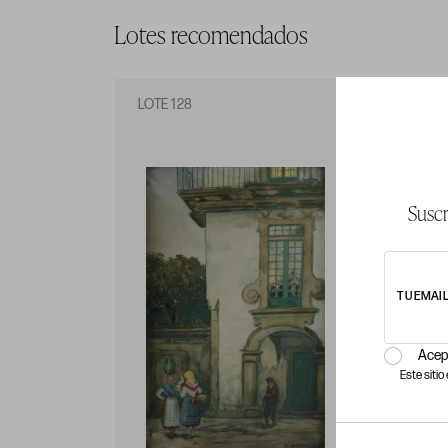
Lotes recomendados
LOTE 128
LO
Suscr
TU EMAI
Acep
Este siti