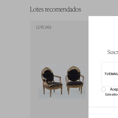
Lotes recomendados
LOTE 263
LO
Suscr
TU EMAI
Acep
Este siti