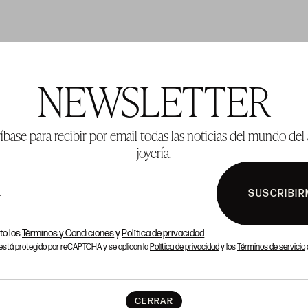
TE 264
LOTE 266
NEWSLETTER
íbase para recibir por email todas las noticias del mundo del 
joyería.
SUSCRIBIR
L
to los
Términos y Condiciones
y
Política de privacidad
o está protegido por reCAPTCHA y se aplican la
Política de privacidad
y los
Términos de servicio
CERRAR