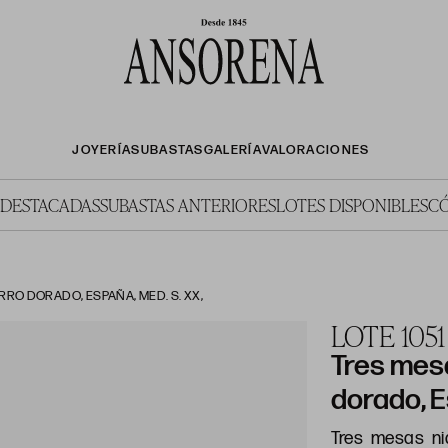
JOYERÍA
SUBASTAS
GALERÍA
VALORACIONES
 DESTACADAS
SUBASTAS ANTERIORES
LOTES DISPONIBLES
C
RRO DORADO, ESPAÑA, MED. S. XX,
LOTE 1051
Tres mesa
dorado, E
Tres mesas ni