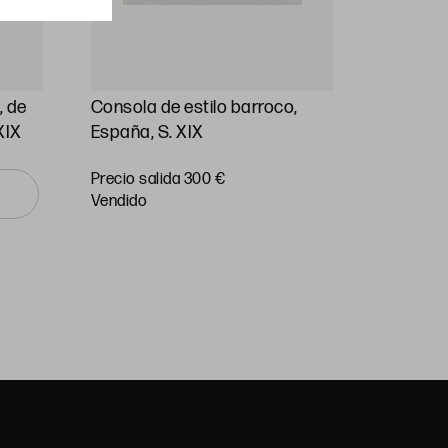
, de
Consola de estilo barroco,
Pareja d
XIX
España, S. XIX
Luis XV,
Precio salida 300 €
Precio
vendido
salida 90