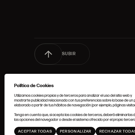
SUBIR
Política de Cookies
Utilizamos cookies propias y de terceros para analizar el uso del sitio web y
mostrarte publicidad relacionada con tus preferencias sobre la base de un p
elaborado a partir de tus hábitos de navegación (por ejemplo, páginas visita
CONDIC
Tenga en cuenta que, si acepta las cookies de terceros, deberá eliminarlas
GENERA
las opciones del navegador o desde el sistema ofrecido por el propio tercero
ACEPTAR TODAS
PERSONALIZAR
RECHAZAR TODA