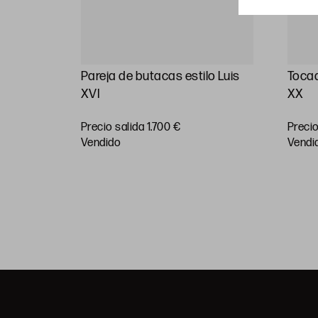
tible en
Pareja de butacas estilo Luis
Tocad
emente
XVI
XX
Precio salida 1.700 €
Precio
vendido
vendi