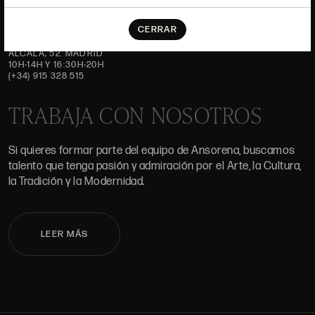
DÓNDE ESTAMOS
CERRAR
ALCALÁ, 52. MADRID
10H-14H Y 16:30H-20H
(+34) 915 328 515
TRABAJA CON NOSOTROS
Si quieres formar parte del equipo de Ansorena, buscamos
talento que tenga pasión y admiración por el Arte, la Cultura,
la Tradición y la Modernidad.
LEER MÁS