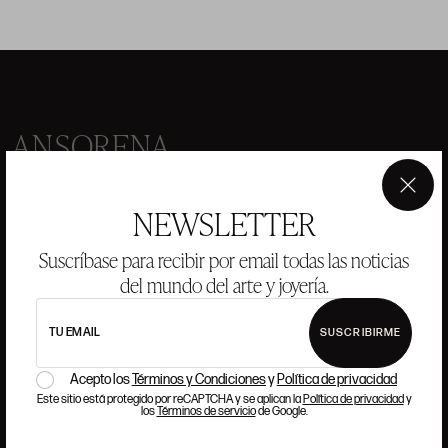
ANSORENA
HISTORIA
ANSORENA
×
NEWSLETTER
EQUIPO
Suscríbase para recibir por email todas las noticias
JOYERÍA
GALERÍA
del mundo del arte y joyería.
SUBASTAS
VALORACIONES
TU EMAIL
SUSCRIBIRME
PREGUNTAS FRECUENTES
CONTACTO
Acepto los
Términos y Condiciones
y
Política de privacidad
Este sitio está protegido por reCAPTCHA y se aplican la
Política de privacidad
y
los
Términos de servicio
de Google.