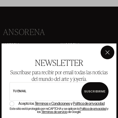
ANSORENA
HISTORIA
ANSORENA
EQUIPO
×
NEWSLETTER
JOYERÍA
GALERÍA
SUBASTAS
VALORACIONES
Suscríbase para recibir por email todas las noticias
del mundo del arte y joyería.
PREGUNTAS FRECUENTES
CONTACTO
TU EMAIL
SUSCRIBIRME
Acepto los
Términos y Condiciones
y
Política de privacidad
Este sitio está protegido por reCAPTCHA y se aplican la
Política de privacidad
y
los
Términos de servicio
de Google.