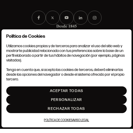
Política de Cookies
Utilizamos cookies propias y de terceros para analizar el uso del sitio web y
mostrarte publicidad relacionada con tus preferencias sobre la base de un
perfil elaborado a partir de tus hábitos de navegación (por ejemplo, páginas
CONDICIONES GENERALES
visitadas).
AVISO LEGAL
POLÍTICA DE PRIVACIDAD
Tenga en cuenta que, si acepta las cookies de terceros, deberá eliminarlas
POLÍTICA DE COOKIES
desde las opciones del navegador o desde el sistema ofrecido por el propio
AJUSTE DE COOKIES
tercero.
INTRANET
ACEPTAR TODAS
SUBIR
PERSONALIZAR
RECHAZAR TODAS
POLÍTICA DE COOKIES
AVISO LEGAL