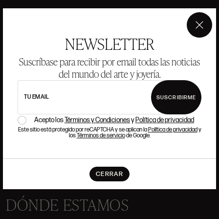
×
ANSORENA
NEWSLETTER
Suscríbase para recibir por email todas las noticias
HISTORIA
ANSORENA
del mundo del arte y joyería.
EQUIPO
TU EMAIL
SUSCRIBIRME
JOYERÍA
GALERÍA
SUBASTAS
VALORACIONES
Acepto los
Términos y Condiciones
y
Política de privacidad
Este sitio está protegido por reCAPTCHA y se aplican la
Política de privacidad
y
los
Términos de servicio
de Google.
PREGUNTAS FRECUENTES
CONTACTO
CERRAR
DÓNDE ESTAMOS