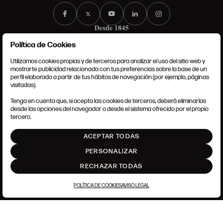
Política de Cookies
Utilizamos cookies propias y de terceros para analizar el uso del sitio web y
mostrarte publicidad relacionada con tus preferencias sobre la base de un
perfil elaborado a partir de tus hábitos de navegación (por ejemplo, páginas
CONDICIONES GENERALES
visitadas).
AVISO LEGAL
POLÍTICA DE PRIVACIDAD
Tenga en cuenta que, si acepta las cookies de terceros, deberá eliminarlas
POLÍTICA DE COOKIES
desde las opciones del navegador o desde el sistema ofrecido por el propio
AJUSTE DE COOKIES
tercero.
INTRANET
ACEPTAR TODAS
SUBIR
PERSONALIZAR
RECHAZAR TODAS
POLÍTICA DE COOKIES
AVISO LEGAL