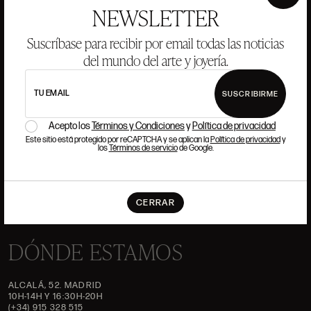
×
NEWSLETTER
ANSORENA
Suscríbase para recibir por email todas las noticias
del mundo del arte y joyería.
HISTORIA
ANSORENA
EQUIPO
TU EMAIL
SUSCRIBIRME
JOYERÍA
GALERÍA
SUBASTAS
VALORACIONES
Acepto los
Términos y Condiciones
y
Política de privacidad
Este sitio está protegido por reCAPTCHA y se aplican la
Política de privacidad
y
los
Términos de servicio
de Google.
PREGUNTAS FRECUENTES
CONTACTO
CERRAR
DÓNDE ESTAMOS
ALCALÁ, 52. MADRID
10H-14H Y 16:30H-20H
(+34) 915 328 515