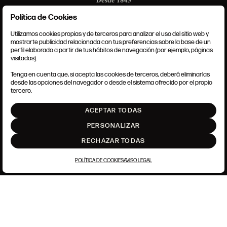
Política de Cookies
Utilizamos cookies propias y de terceros para analizar el uso del sitio web y
mostrarte publicidad relacionada con tus preferencias sobre la base de un
perfil elaborado a partir de tus hábitos de navegación (por ejemplo, páginas
CONDICIONES GENERALES
visitadas).
AVISO LEGAL
POLÍTICA DE PRIVACIDAD
Tenga en cuenta que, si acepta las cookies de terceros, deberá eliminarlas
POLÍTICA DE COOKIES
desde las opciones del navegador o desde el sistema ofrecido por el propio
AJUSTE DE COOKIES
tercero.
INTRANET
ACEPTAR TODAS
SUBIR
PERSONALIZAR
RECHAZAR TODAS
POLÍTICA DE COOKIES
AVISO LEGAL