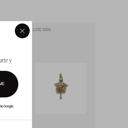
LOTE 1003
LOTE 1
×
arte y
ME
de Google.