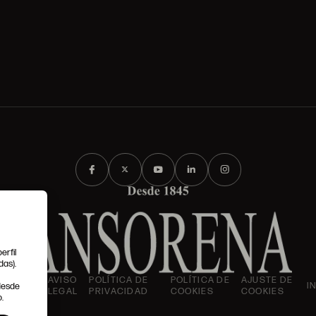
erfil
das).
IONES
AVISO
POLÍTICA DE
POLÍTICA DE
AJUSTE DE
I
 desde
LES
LEGAL
PRIVACIDAD
COOKIES
COOKIES
.