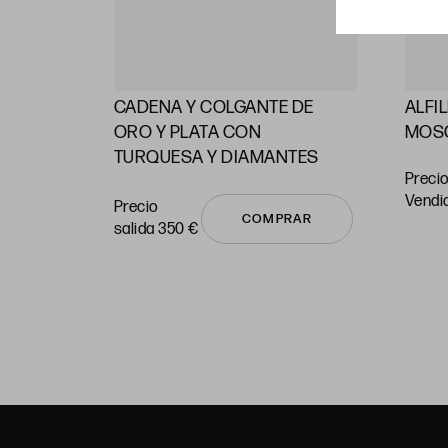
CADENA Y COLGANTE DE
ALFI
RAS
ORO Y PLATA CON
MOS
TURQUESA Y DIAMANTES
Precio
vendi
Precio
COMPRAR
salida 350 €