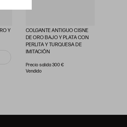
RO Y
COLGANTE ANTIGUO CISNE
ALFILE
DE ORO BAJO Y PLATA CON
PERLAS
PERLITA Y TURQUESA DE
IMITACIÓN
Precio
salida 55
Precio salida 300 €
vendido