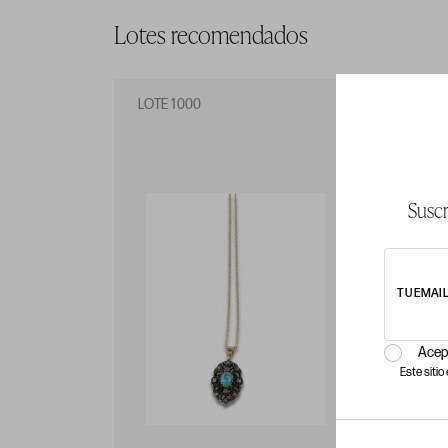
Lotes recomendados
LOTE 1000
LO
Suscr
TU EMAI
Acep
Este siti