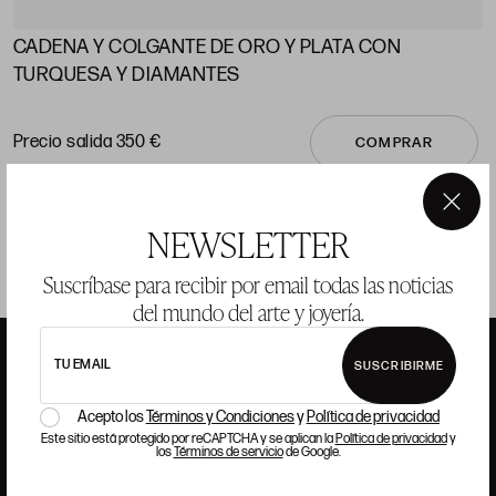
CADENA Y COLGANTE DE ORO Y PLATA CON
A
TURQUESA Y DIAMANTES
P
Precio salida 350 €
COMPRAR
×
NEWSLETTER
Suscríbase para recibir por email todas las noticias
del mundo del arte y joyería.
TU EMAIL
SUSCRIBIRME
ANSORENA
Acepto los
Términos y Condiciones
y
Política de privacidad
Este sitio está protegido por reCAPTCHA y se aplican la
Política de privacidad
y
los
Términos de servicio
de Google.
HISTORIA
ANSORENA