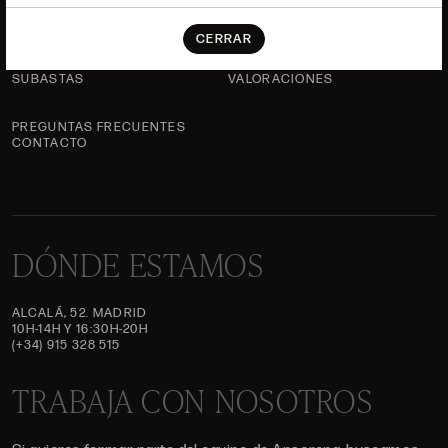
EQUIPO
CERRAR
JOYERÍA
GALERÍA
SUBASTAS
VALORACIONES
PREGUNTAS FRECUENTES
CONTACTO
DÓNDE ESTAMOS
ALCALÁ, 52. MADRID
10H-14H Y 16:30H-20H
(+34) 915 328 515
TRABAJA CON NOSOTROS