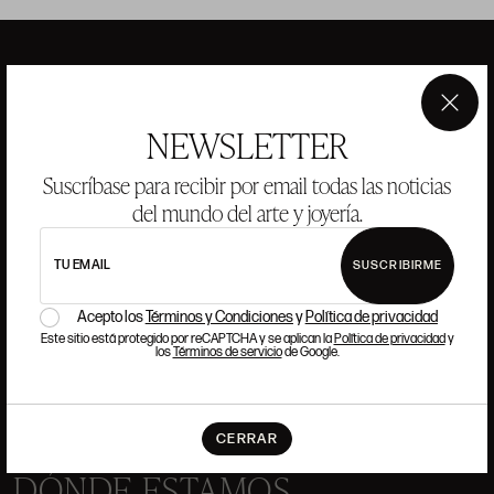
ANSORENA
×
NEWSLETTER
Suscríbase para recibir por email todas las noticias
HISTORIA
ANSORENA
EQUIPO
del mundo del arte y joyería.
JOYERÍA
GALERÍA
TU EMAIL
SUSCRIBIRME
SUBASTAS
VALORACIONES
Acepto los
Términos y Condiciones
y
Política de privacidad
PREGUNTAS FRECUENTES
Este sitio está protegido por reCAPTCHA y se aplican la
Política de privacidad
y
los
Términos de servicio
de Google.
CONTACTO
CERRAR
DÓNDE ESTAMOS