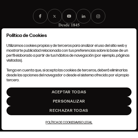
Política de Cookies
Utilizamos cookies propias y de terceros para analizar el uso del sitio web y
mostrarte publicidad relacionada con tus preferencias sobre la base de un
perfil elaborado a partir de tus hábitos de navegación (por ejemplo, páginas
CONDICIONES GENERALES
visitadas).
AVISO LEGAL
POLÍTICA DE PRIVACIDAD
Tenga en cuenta que, si acepta las cookies de terceros, deberá eliminarlas
POLÍTICA DE COOKIES
desde las opciones del navegador o desde el sistema ofrecido por el propio
AJUSTE DE COOKIES
tercero.
INTRANET
ACEPTAR TODAS
SUBIR
PERSONALIZAR
RECHAZAR TODAS
POLÍTICA DE COOKIES
AVISO LEGAL