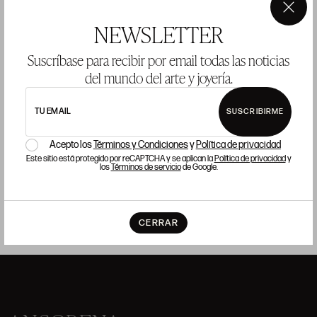
×
NEWSLETTER
Suscríbase para recibir por email todas las noticias
del mundo del arte y joyería.
CADENA Y COLGANTE DE ORO Y PLATA CON
A
TURQUESA Y DIAMANTES
TU EMAIL
SUSCRIBIRME
P
Precio salida 350 €
COMPRAR
Acepto los
Términos y Condiciones
y
Política de privacidad
Este sitio está protegido por reCAPTCHA y se aplican la
Política de privacidad
y
los
Términos de servicio
de Google.
CERRAR