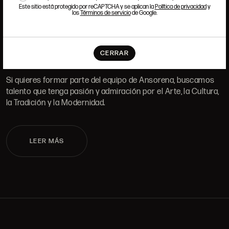
Este sitio está protegido por reCAPTCHA y se aplican la
Política de privacidad
y
ALCALÁ, 52. MADRID
los
Términos de servicio
de Google.
10H-14H Y 16:30H-20H
(+34) 915 328 515
TRABAJA CON NOSOTROS
CERRAR
Si quieres formar parte del equipo de Ansorena, buscamos
talento que tenga pasión y admiración por el Arte, la Cultura,
la Tradición y la Modernidad.
LEER MÁS