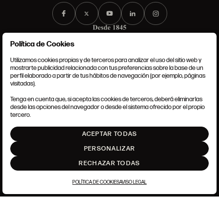
Política de Cookies
Utilizamos cookies propias y de terceros para analizar el uso del sitio web y
mostrarte publicidad relacionada con tus preferencias sobre la base de un
perfil elaborado a partir de tus hábitos de navegación (por ejemplo, páginas
CONDICIONES GENERALES
visitadas).
AVISO LEGAL
POLÍTICA DE PRIVACIDAD
Tenga en cuenta que, si acepta las cookies de terceros, deberá eliminarlas
POLÍTICA DE COOKIES
desde las opciones del navegador o desde el sistema ofrecido por el propio
AJUSTE DE COOKIES
tercero.
INTRANET
ACEPTAR TODAS
SUBIR
PERSONALIZAR
RECHAZAR TODAS
POLÍTICA DE COOKIES
AVISO LEGAL