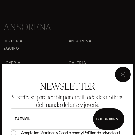
ANSORENA
HISTORIA
ANSORENA
EQUIPO
JOYERÍA
GALERÍA
SUBASTAS
VALORACIONES
×
NEWSLETTER
PREGUNTAS FRECUENTES
CONTACTO
Suscríbase para recibir por email todas las noticias
del mundo del arte y joyería.
TU EMAIL
SUSCRIBIRME
DÓNDE ESTAMOS
Acepto los
Términos y Condiciones
y
Política de privacidad