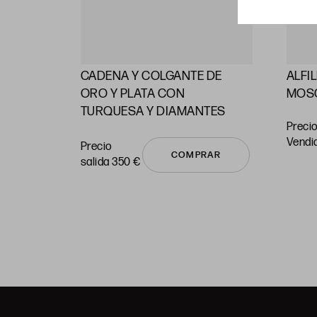
CADENA Y COLGANTE DE
ALFI
RAS
ORO Y PLATA CON
MOS
TURQUESA Y DIAMANTES
Precio
vendi
Precio
COMPRAR
salida 350 €