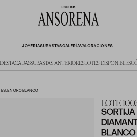
JOYERÍA
SUBASTAS
GALERÍA
VALORACIONES
 DESTACADAS
SUBASTAS ANTERIORES
LOTES DISPONIBLES
C
TES, EN ORO BLANCO
LOTE 100
SORTIJA
DIAMANT
BLANCO