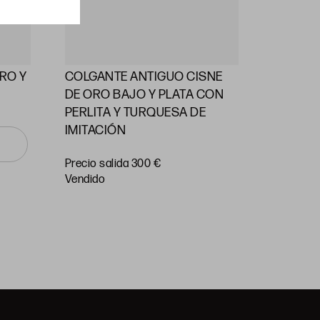
RO Y
COLGANTE ANTIGUO CISNE
ALFILE
DE ORO BAJO Y PLATA CON
PERLAS
PERLITA Y TURQUESA DE
IMITACIÓN
Precio
salida 55
Precio salida 300 €
vendido