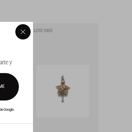
LOTE 1003
LOTE 1
×
arte y
ME
de Google.