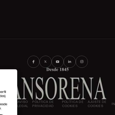
erfil
das).
IONES
AVISO
POLÍTICA DE
POLÍTICA DE
AJUSTE DE
I
 desde
LES
LEGAL
PRIVACIDAD
COOKIES
COOKIES
.