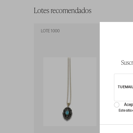
Lotes recomendados
LOTE 1000
LO
Suscr
TU EMAI
Acep
Este siti