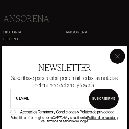
ANSORENA
HISTORIA
ANSORENA
EQUIPO
JOYERÍA
GALERÍA
SUBASTAS
VALORACIONES
×
NEWSLETTER
PREGUNTAS FRECUENTES
Suscríbase para recibir por email todas las noticias
CONTACTO
del mundo del arte y joyería.
TU EMAIL
SUSCRIBIRME
DÓNDE ESTAMOS
Acepto los
Términos y Condiciones
y
Política de privacidad
Este sitio está protegido por reCAPTCHA y se aplican la
Política de privacidad
y
los
Términos de servicio
de Google.
ALCALÁ, 52. MADRID