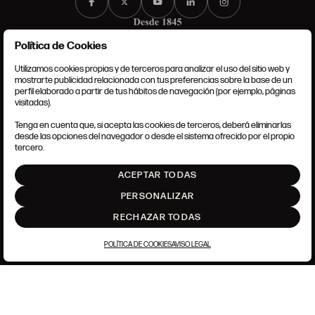
Política de Cookies
Utilizamos cookies propias y de terceros para analizar el uso del sitio web y
mostrarte publicidad relacionada con tus preferencias sobre la base de un
perfil elaborado a partir de tus hábitos de navegación (por ejemplo, páginas
CONDICIONES GENERALES
visitadas).
AVISO LEGAL
POLÍTICA DE PRIVACIDAD
Tenga en cuenta que, si acepta las cookies de terceros, deberá eliminarlas
POLÍTICA DE COOKIES
desde las opciones del navegador o desde el sistema ofrecido por el propio
AJUSTE DE COOKIES
tercero.
INTRANET
ACEPTAR TODAS
SUBIR
PERSONALIZAR
RECHAZAR TODAS
POLÍTICA DE COOKIES
AVISO LEGAL