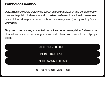
Política de Cookies
Utilizamos cookies propias y de terceros para analizar el uso del sitio web y
mostrarte publicidad relacionada con tus preferencias sobre la base de un
perfil elaborado a partir de tus hábitos de navegación (por ejemplo, páginas
CONDICIONES GENERALES
visitadas).
AVISO LEGAL
POLÍTICA DE PRIVACIDAD
Tenga en cuenta que, si acepta las cookies de terceros, deberá eliminarlas
POLÍTICA DE COOKIES
desde las opciones del navegador o desde el sistema ofrecido por el propio
AJUSTE DE COOKIES
tercero.
INTRANET
ACEPTAR TODAS
SUBIR
PERSONALIZAR
RECHAZAR TODAS
POLÍTICA DE COOKIES
AVISO LEGAL