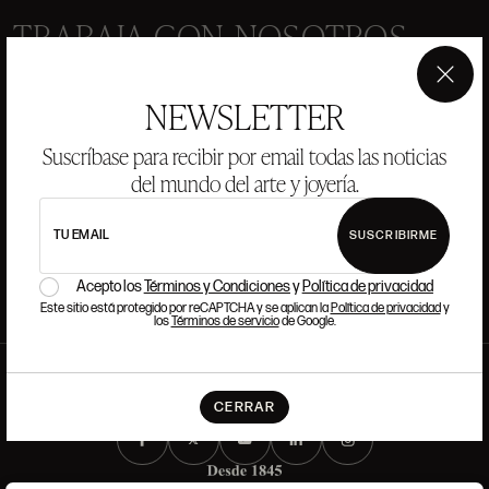
TRABAJA CON NOSOTROS
×
Si quieres formar parte del equipo de Ansorena, buscamos
NEWSLETTER
talento que tenga pasión y admiración por el Arte, la Cultura,
la Tradición y la Modernidad.
Suscríbase para recibir por email todas las noticias
del mundo del arte y joyería.
LEER MÁS
TU EMAIL
SUSCRIBIRME
Acepto los
Términos y Condiciones
y
Política de privacidad
Este sitio está protegido por reCAPTCHA y se aplican la
Política de privacidad
y
los
Términos de servicio
de Google.
CERRAR