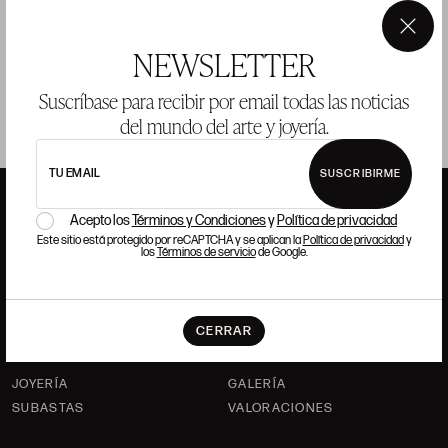
vendido
×
NEWSLETTER
Suscríbase para recibir por email todas las noticias
del mundo del arte y joyería.
TU EMAIL
SUSCRIBIRME
Acepto los
Términos y Condiciones
y
Política de privacidad
Este sitio está protegido por reCAPTCHA y se aplican la
Política de privacidad
y
ANSORENA
los
Términos de servicio
de Google.
HISTORIA
ANSORENA
CERRAR
EQUIPO
JOYERÍA
GALERÍA
SUBASTAS
VALORACIONES