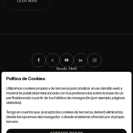
LEER MÁS
Política de Cookies
Utilizamos cookies propias y de terceros para analizar el uso del sitio web y
mostrarte publicidad relacionada con tus preferencias sobre la base de un
perfil elaborado a partir de tus hábitos de navegación (por ejemplo, páginas
CONDICIONES GENERALES
visitadas).
AVISO LEGAL
POLÍTICA DE PRIVACIDAD
Tenga en cuenta que, si acepta las cookies de terceros, deberá eliminarlas
POLÍTICA DE COOKIES
desde las opciones del navegador o desde el sistema ofrecido por el propio
AJUSTE DE COOKIES
tercero.
INTRANET