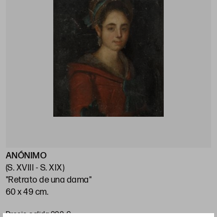
ANÓNIMO
E
(S. XVIII - S. XIX)
(
"Retrato de una dama"
"
60 x 49 cm.
7
Precio salida 200 €
P