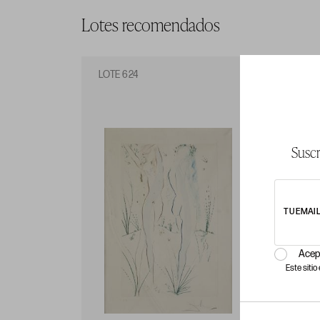
Lotes recomendados
LOTE 624
LO
Suscr
TU EMAI
Acep
Este siti