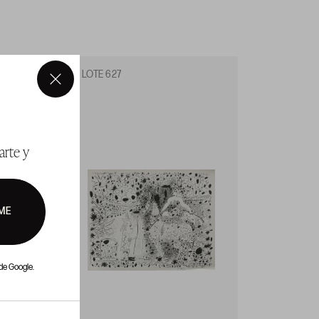
LOTE 627
LOTE 
×
arte y
ME
de Google.