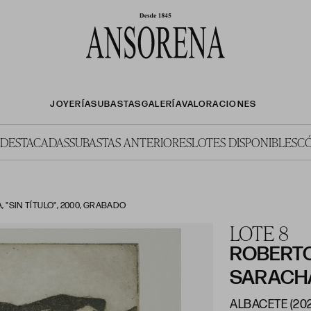
JOYERÍA
SUBASTAS
GALERÍA
VALORACIONES
 DESTACADAS
SUBASTAS ANTERIORES
LOTES DISPONIBLES
C
"SIN TÍTULO", 2000, GRABADO
LOTE 8
ROBERTO
SARACH
ALBACETE (2029