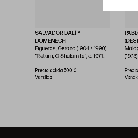
SALVADOR DALÍ Y
PABL
DOMENECH
(DES
Figueras, Gerona (1904 / 1990)
Málag
ión:
"Return, O Shulamite", c. 1971
(1973)
Huella: 39,5 x 25 cm
"Don 
Precio salida 500 €
Precio
Encua
vendido
vendi