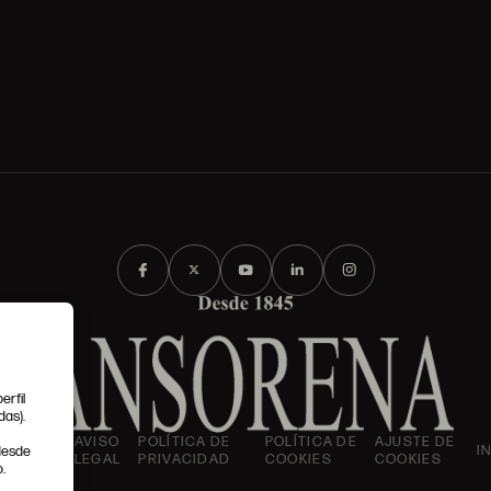
erfil
das).
IONES
AVISO
POLÍTICA DE
POLÍTICA DE
AJUSTE DE
I
 desde
LES
LEGAL
PRIVACIDAD
COOKIES
COOKIES
.