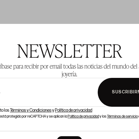
TE 625
LOTE 626
NEWSLETTER
íbase para recibir por email todas las noticias del mundo del 
joyería.
SUSCRIBIR
L
to los
Términos y Condiciones
y
Política de privacidad
o está protegido por reCAPTCHA y se aplican la
Política de privacidad
y los
Términos de servicio