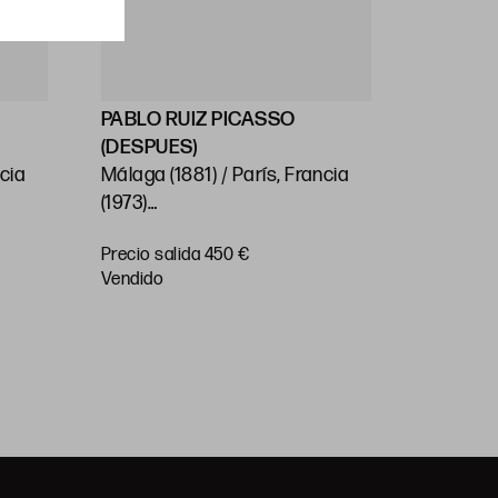
PABLO RUIZ PICASSO
PABLO 
(DESPUES)
(DESPU
ncia
Málaga (1881) / París, Francia
Málaga (
(1973)
(1973)
57
“L’Écuyere”, 1960
“La pass
Precio salida 450 €
Precio sa
Huella: 50 x 65 cm; papel: 52,5
41,5 x 5
vendido
vendido
x 66,5 cm