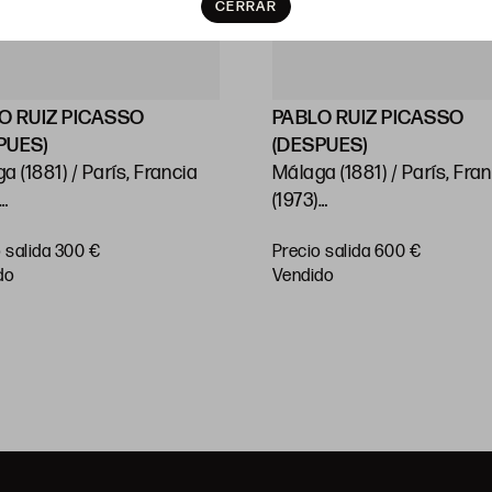
CERRAR
O RUIZ PICASSO
PABLO RUIZ PICASSO
PUES)
(DESPUES)
a (1881) / París, Francia
Málaga (1881) / París, Fra
(1973)
Quijote y Sancho"
“La danse des faunes”, 19
 salida 300 €
Precio salida 600 €
dre: 54 x 37 cm
48,5 x 64,5 cm
do
vendido