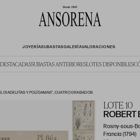
JOYERÍA
SUBASTAS
GALERÍA
VALORACIONES
 DESTACADAS
SUBASTAS ANTERIORES
LOTES DISPONIBLES
C
, DIADELFÍAS Y POLÍGAMAS", CUATRO GRABADOS
LOTE 10
ROBERT
Rosny-sous-Bo
Francia (1794)