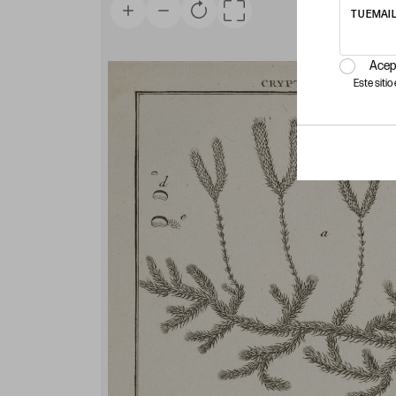
TU EMAI
Acep
Este siti