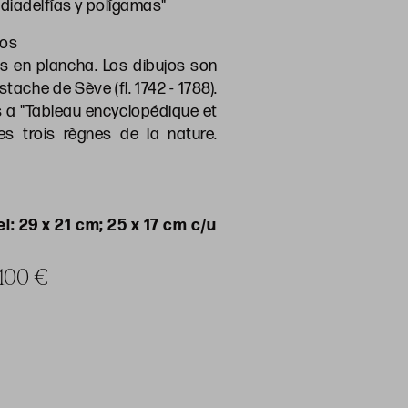
diadelfías y polígamas"
dos
s en plancha. Los dibujos son
ache de Sève (fl. 1742 - 1788).
 a "Tableau encyclopédique et
s trois règnes de la nature.
l: 29 x 21 cm; 25 x 17 cm c/u
 100 €