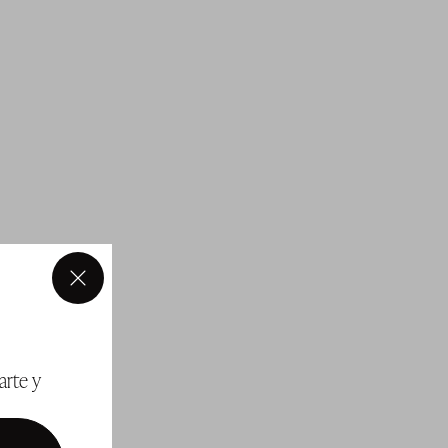
×
arte y