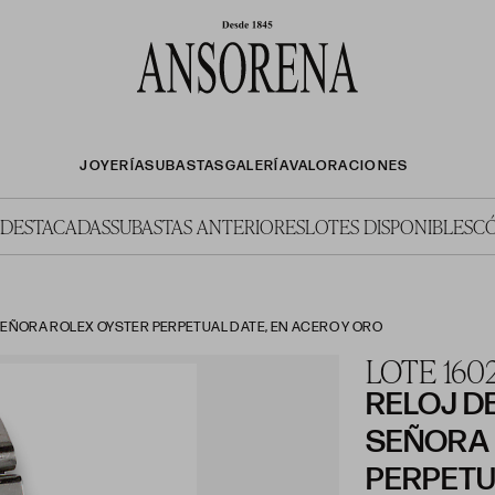
JOYERÍA
SUBASTAS
GALERÍA
VALORACIONES
 DESTACADAS
SUBASTAS ANTERIORES
LOTES DISPONIBLES
C
SEÑORA ROLEX OYSTER PERPETUAL DATE, EN ACERO Y ORO
LOTE 160
RELOJ D
SEÑORA 
PERPETUA