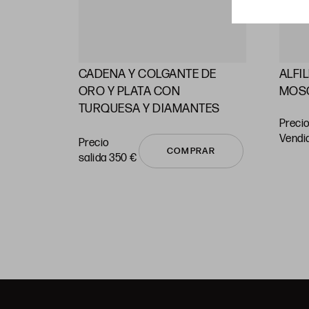
CADENA Y COLGANTE DE
ALFI
RAS
ORO Y PLATA CON
MOS
TURQUESA Y DIAMANTES
Precio
vendi
Precio
COMPRAR
salida 350 €