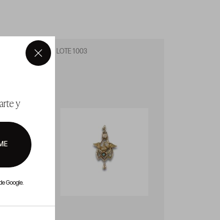
LOTE 1003
LOTE 1
×
arte y
ME
de Google.