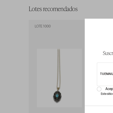
Lotes recomendados
LOTE 1000
LO
Suscr
TU EMAI
Acep
Este siti