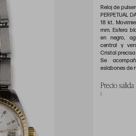
Reloj de puls
PERPETUAL DAT
18 kt. Movimi
mm. Esfera b
en negro, ag
central y ven
Cristal precis
Se acompañ
eslabones de 
Precio salida