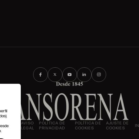
erfil
das).
IONES
AVISO
POLÍTICA DE
POLÍTICA DE
AJUSTE DE
I
 desde
LES
LEGAL
PRIVACIDAD
COOKIES
COOKIES
.