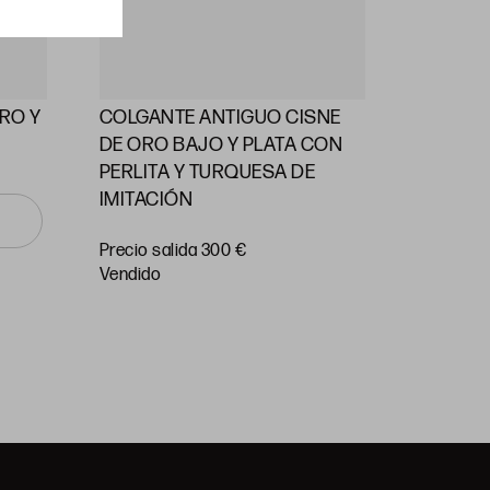
RO Y
COLGANTE ANTIGUO CISNE
ALFILE
DE ORO BAJO Y PLATA CON
PERLAS
PERLITA Y TURQUESA DE
IMITACIÓN
Precio
salida 55
Precio salida 300 €
vendido