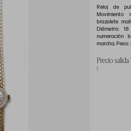
Reloj de pu
Movimiento 
brazalete mal
Diámetro: 1
numeración 
marcha. Peso: 3
Precio salid