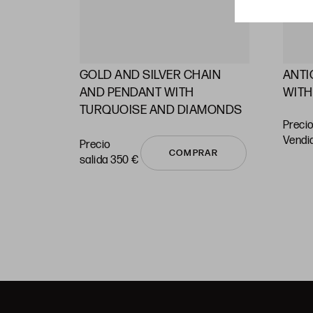
NGS
GOLD AND SILVER CHAIN ​​
ANTI
NES
AND PENDANT WITH
WITH
TURQUOISE AND DIAMONDS
Precio
vendi
Precio
COMPRAR
salida 350 €