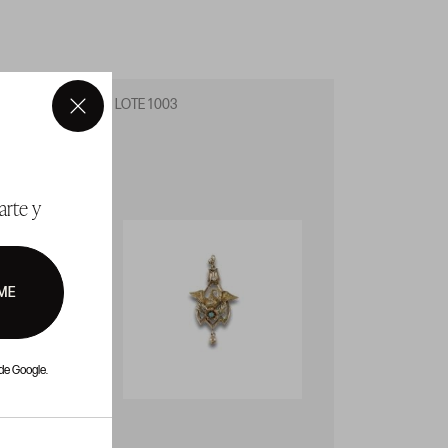
LOTE 1003
LOTE 1
×
arte y
ME
de Google.