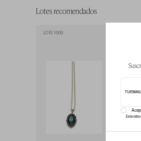
Lotes recomendados
LOTE 1000
LO
Suscr
TU EMAI
Acep
Este siti