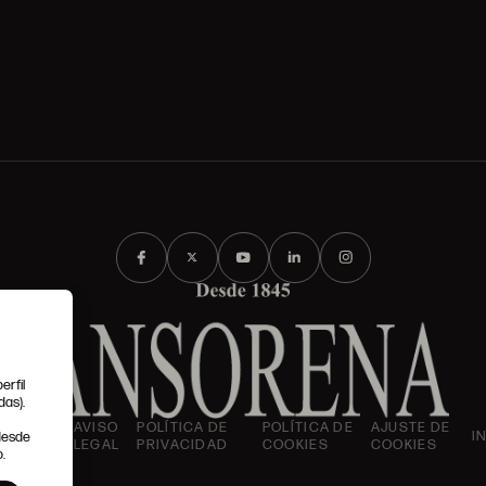
erfil
das).
IONES
AVISO
POLÍTICA DE
POLÍTICA DE
AJUSTE DE
I
 desde
LES
LEGAL
PRIVACIDAD
COOKIES
COOKIES
.