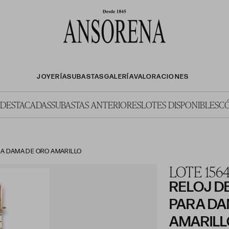
JOYERÍA
SUBASTAS
GALERÍA
VALORACIONES
 DESTACADAS
SUBASTAS ANTERIORES
LOTES DISPONIBLES
C
RA DAMA DE ORO AMARILLO
LOTE 156
RELOJ D
PARA DA
AMARILL