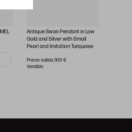
AMEL
Antique Swan Pendant in Low
ANTIQU
Gold and Silver with Small
PEARLS
Pearl and Imitation Turquoise
Precio
Precio salida 300 €
salida 55
vendido