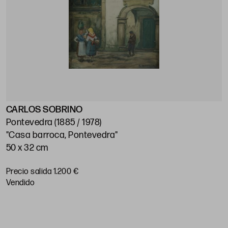
CARLOS SOBRINO
J
Pontevedra (1885 / 1978)
M
"Casa barroca, Pontevedra"
"
50 x 32 cm
5
Precio salida 1.200 €
P
vendido