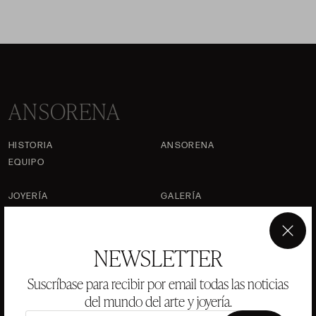
ANSORENA
HISTORIA
ANSORENA
EQUIPO
JOYERÍA
GALERÍA
SUBASTAS
VALORACIONES
×
PREGUNTAS FRECUENTES
NEWSLETTER
CONTACTO
Suscríbase para recibir por email todas las noticias
del mundo del arte y joyería.