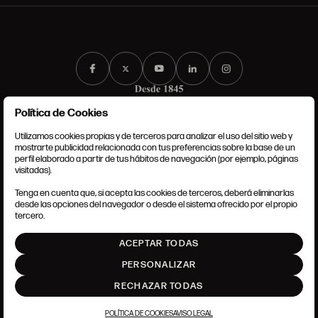
Política de Cookies
Utilizamos cookies propias y de terceros para analizar el uso del sitio web y
mostrarte publicidad relacionada con tus preferencias sobre la base de un
perfil elaborado a partir de tus hábitos de navegación (por ejemplo, páginas
CONDICIONES GENERALES
visitadas).
AVISO LEGAL
POLÍTICA DE PRIVACIDAD
Tenga en cuenta que, si acepta las cookies de terceros, deberá eliminarlas
POLÍTICA DE COOKIES
desde las opciones del navegador o desde el sistema ofrecido por el propio
AJUSTE DE COOKIES
tercero.
INTRANET
ACEPTAR TODAS
SUBIR
PERSONALIZAR
RECHAZAR TODAS
POLÍTICA DE COOKIES
AVISO LEGAL