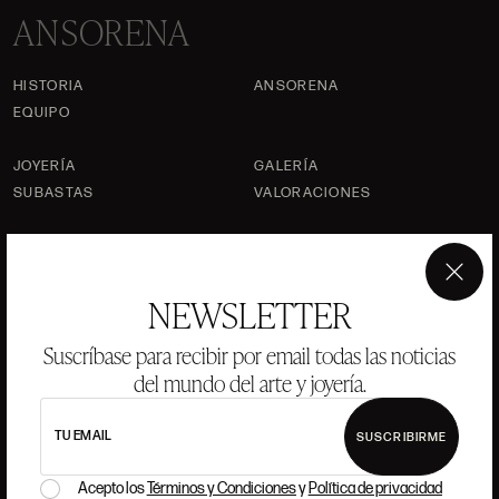
ANSORENA
HISTORIA
ANSORENA
EQUIPO
JOYERÍA
GALERÍA
SUBASTAS
VALORACIONES
PREGUNTAS FRECUENTES
CONTACTO
×
NEWSLETTER
Suscríbase para recibir por email todas las noticias
del mundo del arte y joyería.
DÓNDE ESTAMOS
TU EMAIL
SUSCRIBIRME
ALCALÁ, 52. MADRID
10H-14H Y 16:30H-20H
Acepto los
Términos y Condiciones
y
Política de privacidad
(+34) 915 328 515