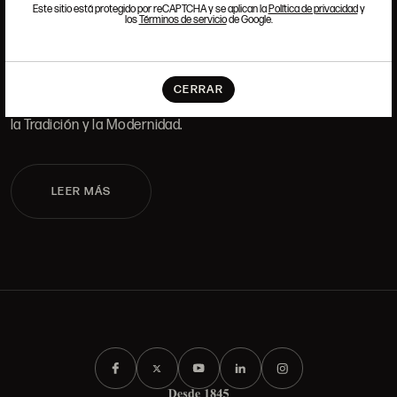
Este sitio está protegido por reCAPTCHA y se aplican la
Política de privacidad
y
los
Términos de servicio
de Google.
TRABAJA CON NOSOTROS
Si quieres formar parte del equipo de Ansorena, buscamos
CERRAR
talento que tenga pasión y admiración por el Arte, la Cultura,
la Tradición y la Modernidad.
LEER MÁS