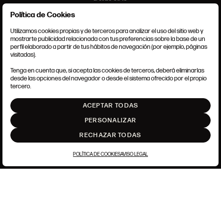
Política de Cookies
Utilizamos cookies propias y de terceros para analizar el uso del sitio web y
mostrarte publicidad relacionada con tus preferencias sobre la base de un
perfil elaborado a partir de tus hábitos de navegación (por ejemplo, páginas
CONDICIONES GENERALES
visitadas).
AVISO LEGAL
POLÍTICA DE PRIVACIDAD
Tenga en cuenta que, si acepta las cookies de terceros, deberá eliminarlas
POLÍTICA DE COOKIES
desde las opciones del navegador o desde el sistema ofrecido por el propio
AJUSTE DE COOKIES
tercero.
INTRANET
ACEPTAR TODAS
SUBIR
PERSONALIZAR
RECHAZAR TODAS
POLÍTICA DE COOKIES
AVISO LEGAL