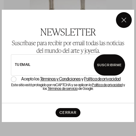
×
NEWSLETTER
Suscríbase para recibir por email todas las noticias
del mundo del arte y joyería.
Pareja de candeleros de plata, marcador Maison,
A
TU EMAIL
SUSCRIBIRME
platero Ulivarri, Vitoria, S.XIX
P
Acepto los
Términos y Condiciones
y
Política de privacidad
Precio salida 600 €
Este sitio está protegido por reCAPTCHA y se aplican la
Política de privacidad
y
los
Términos de servicio
de Google.
vendido
CERRAR