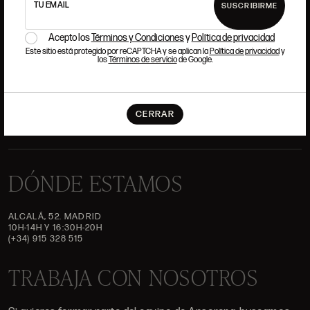
EQUIPO
TU EMAIL
SUSCRIBIRME
Acepto los
Términos y Condiciones
y
Política de privacidad
JOYERÍA
GALERÍA
Este sitio está protegido por reCAPTCHA y se aplican la
Política de privacidad
y
SUBASTAS
VALORACIONES
los
Términos de servicio
de Google.
PREGUNTAS FRECUENTES
CONTACTO
CERRAR
DÓNDE ESTAMOS
ALCALÁ, 52. MADRID
10H-14H Y 16:30H-20H
(+34) 915 328 515
TRABAJA CON NOSOTROS