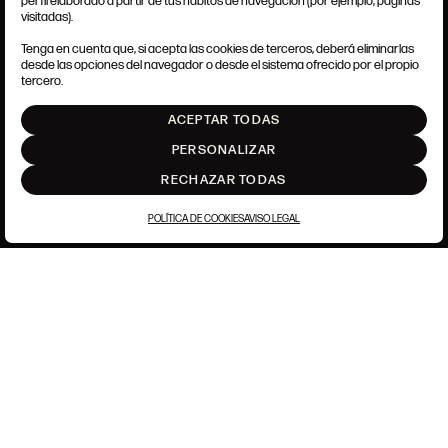
perfil elaborado a partir de tus hábitos de navegación (por ejemplo, páginas
CONDICIONES GENERALES
visitadas).
AVISO LEGAL
POLÍTICA DE PRIVACIDAD
Tenga en cuenta que, si acepta las cookies de terceros, deberá eliminarlas
POLÍTICA DE COOKIES
desde las opciones del navegador o desde el sistema ofrecido por el propio
AJUSTE DE COOKIES
tercero.
INTRANET
ACEPTAR TODAS
SUBIR
PERSONALIZAR
RECHAZAR TODAS
POLÍTICA DE COOKIES
AVISO LEGAL