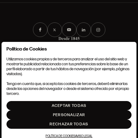
Política de Cookies
Utilizamos cookies propias y de terceros para analizar el uso del sitio web y
mostrarte publicidad relacionada con tus preferencias sobre la base de un
perfil elaborado a partir de tus hábitos de navegación (por ejemplo, páginas
CONDICIONES GENERALES
visitadas).
AVISO LEGAL
POLÍTICA DE PRIVACIDAD
Tenga en cuenta que, si acepta las cookies de terceros, deberá eliminarlas
POLÍTICA DE COOKIES
desde las opciones del navegador o desde el sistema ofrecido por el propio
AJUSTE DE COOKIES
tercero.
INTRANET
ACEPTAR TODAS
SUBIR
PERSONALIZAR
RECHAZAR TODAS
POLÍTICA DE COOKIES
AVISO LEGAL