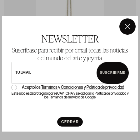
×
NEWSLETTER
Suscríbase para recibir por email todas las noticias
del mundo del arte y joyería.
TU EMAIL
SUSCRIBIRME
CADENA Y COLGANTE DE ORO Y PLATA CON
A
Acepto los
Términos y Condiciones
y
Política de privacidad
TURQUESA Y DIAMANTES
Este sitio está protegido por reCAPTCHA y se aplican la
Política de privacidad
y
P
los
Términos de servicio
de Google.
Precio salida 350 €
COMPRAR
CERRAR