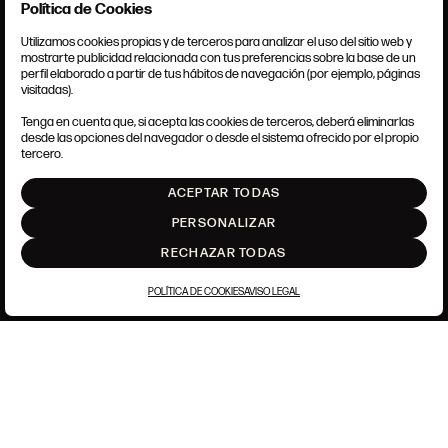
Política de Cookies
Utilizamos cookies propias y de terceros para analizar el uso del sitio web y
mostrarte publicidad relacionada con tus preferencias sobre la base de un
perfil elaborado a partir de tus hábitos de navegación (por ejemplo, páginas
CONDICIONES GENERALES
visitadas).
AVISO LEGAL
POLÍTICA DE PRIVACIDAD
Tenga en cuenta que, si acepta las cookies de terceros, deberá eliminarlas
POLÍTICA DE COOKIES
desde las opciones del navegador o desde el sistema ofrecido por el propio
AJUSTE DE COOKIES
tercero.
INTRANET
ACEPTAR TODAS
SUBIR
PERSONALIZAR
RECHAZAR TODAS
POLÍTICA DE COOKIES
AVISO LEGAL