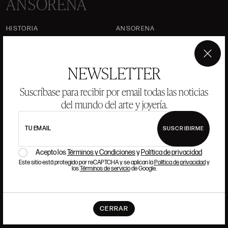
ANSORENA
HISTORIA
ANSORENA
EQUIPO
×
JOYERÍA
GALERÍA
NEWSLETTER
SUBASTAS
VALORACIONES
Suscríbase para recibir por email todas las noticias
del mundo del arte y joyería.
PREGUNTAS FRECUENTES
CONTACTO
TU EMAIL
SUSCRIBIRME
Acepto los
Términos y Condiciones
y
Política de privacidad
Este sitio está protegido por reCAPTCHA y se aplican la
Política de privacidad
y
DÓNDE ESTAMOS
los
Términos de servicio
de Google.
ALCALÁ, 52. MADRID
10H-14H Y 16:30H-20H
CERRAR
(+34) 915 328 515