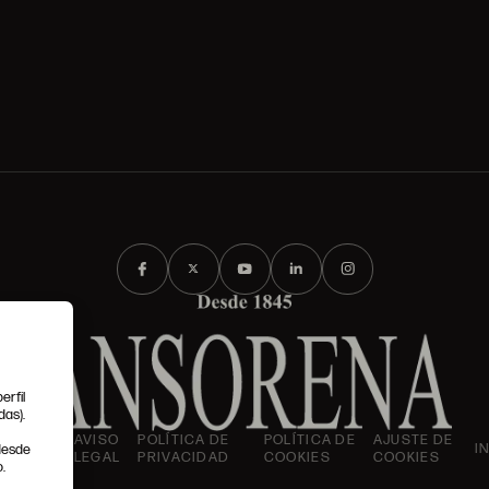
erfil
das).
IONES
AVISO
POLÍTICA DE
POLÍTICA DE
AJUSTE DE
I
 desde
LES
LEGAL
PRIVACIDAD
COOKIES
COOKIES
.