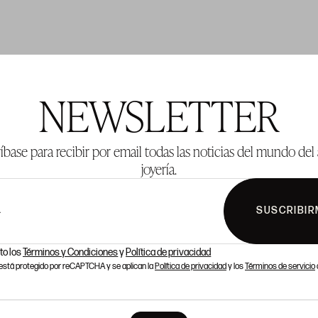
TE 137
LOTE 138
NEWSLETTER
íbase para recibir por email todas las noticias del mundo del 
joyería.
SUSCRIBIR
L
to los
Términos y Condiciones
y
Política de privacidad
o está protegido por reCAPTCHA y se aplican la
Política de privacidad
y los
Términos de servicio