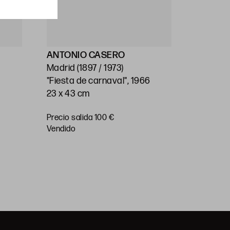
ANTONIO CASERO
ESCUEL
Madrid (1897 / 1973)
(S.XX)
"Fiesta de carnaval", 1966
"Pueblo"
23 x 43 cm
34 x 47 
Precio salida 100 €
Precio
vendido
salida 50