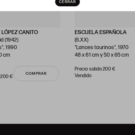
CERRAR
 LÓPEZ CANITO
ESCUELA ESPAÑOLA
d (1942)
(S.XX)
s", 1990
"Lances taurinos", 1970
70 cm
48 x 61 cm y 50 x 65 cm
Precio salida 200 €
o
COMPRAR
vendido
 200 €