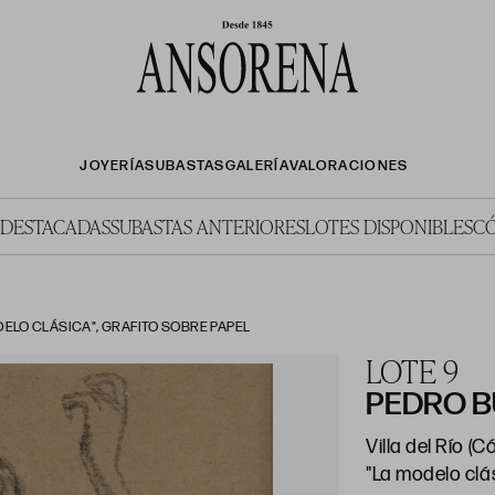
JOYERÍA
SUBASTAS
GALERÍA
VALORACIONES
 DESTACADAS
SUBASTAS ANTERIORES
LOTES DISPONIBLES
C
DELO CLÁSICA", GRAFITO SOBRE PAPEL
LOTE 9
PEDRO B
Villa del Río (C
"La modelo clá