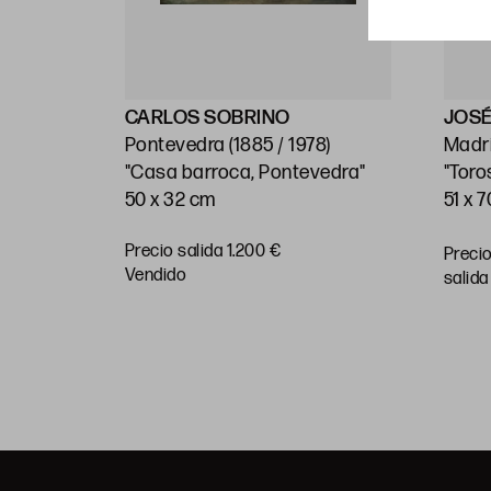
CARLOS SOBRINO
JOSÉ
999)
Pontevedra (1885 / 1978)
Madri
"Casa barroca, Pontevedra"
"Toro
50 x 32 cm
51 x 
Precio salida 1.200 €
Preci
RAR
vendido
salida