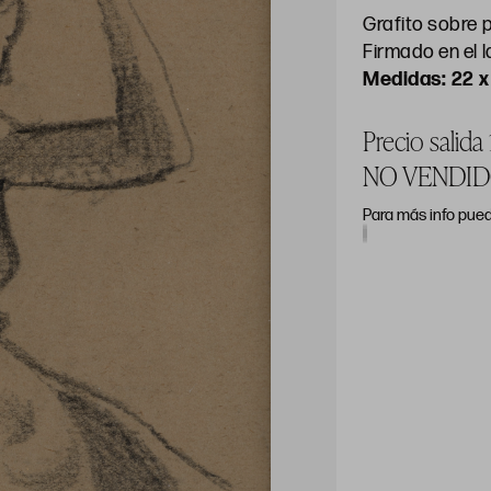
Grafito sobre 
Firmado en el l
22 x
Precio salida
NO VENDI
Para más info pued