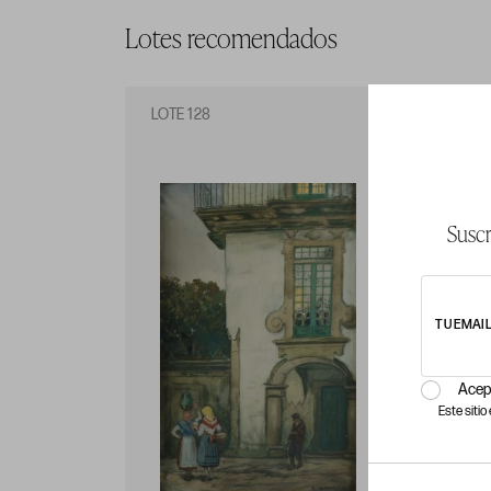
Lotes recomendados
LOTE 128
LO
Suscr
TU EMAI
Acep
Este siti