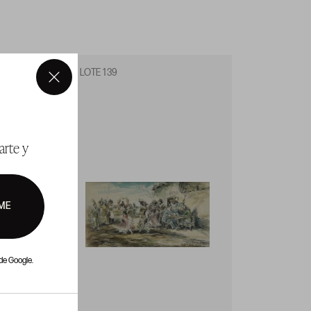
LOTE 139
LOTE 1
×
arte y
ME
de Google.