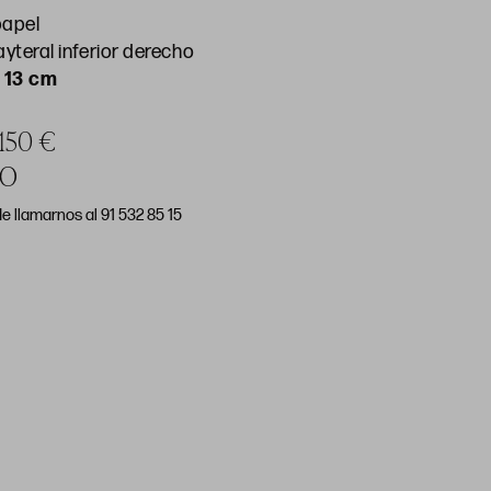
papel
ayteral inferior derecho
 13 cm
 150 €
DO
e llamarnos al 91 532 85 15