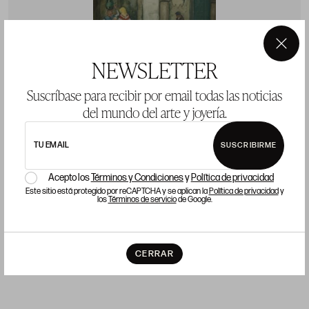
×
NEWSLETTER
Suscríbase para recibir por email todas las noticias
del mundo del arte y joyería.
CARLOS SOBRINO
J
Pontevedra (1885 / 1978)
M
TU EMAIL
SUSCRIBIRME
"Casa barroca, Pontevedra"
"
50 x 32 cm
5
Acepto los
Términos y Condiciones
y
Política de privacidad
Este sitio está protegido por reCAPTCHA y se aplican la
Política de privacidad
y
los
Términos de servicio
de Google.
Precio salida 1.200 €
P
vendido
CERRAR