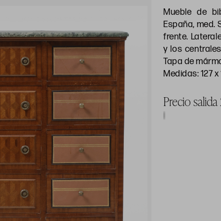
Mueble de bib
España, med. S
frente. Latera
y los centrale
Tapa de mármol
Medidas: 127 x
Precio salid