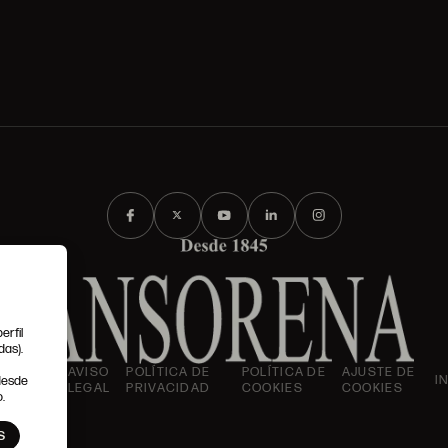
erfil
das).
IONES
AVISO
POLÍTICA DE
POLÍTICA DE
AJUSTE DE
I
 desde
LES
LEGAL
PRIVACIDAD
COOKIES
COOKIES
.
S