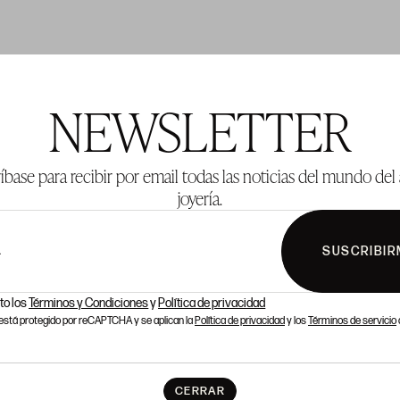
TE 264
LOTE 266
NEWSLETTER
íbase para recibir por email todas las noticias del mundo del 
joyería.
SUSCRIBIR
L
to los
Términos y Condiciones
y
Política de privacidad
o está protegido por reCAPTCHA y se aplican la
Política de privacidad
y los
Términos de servicio
CERRAR