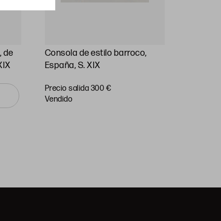
, de
Consola de estilo barroco,
Pareja d
XIX
España, S. XIX
Luis XV,
Precio salida 300 €
Precio
vendido
salida 90