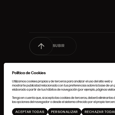
SUBIR
Política de Cookies
Utilizamos cookies propias y de terceros para analizar el uso del sitio web y
mostrarte publicidad relacionada con tus preferencias sobre la base de un p
elaborado a partir de tus hábitos de navegación (por ejemplo, páginas visita
CONDIC
Tenga en cuenta que, si acepta las cookies de terceros, deberá eliminarlas
GENERA
las opciones del navegador o desde el sistema ofrecido por el propio tercero
ACEPTAR TODAS
PERSONALIZAR
RECHAZAR TODA