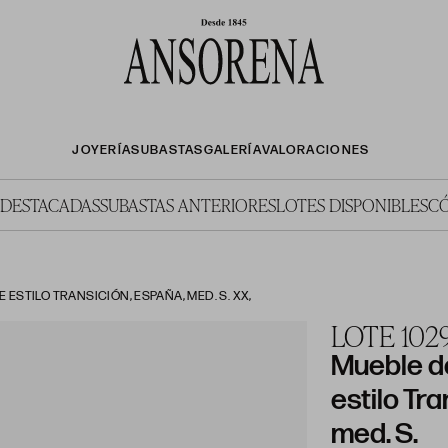
JOYERÍA
SUBASTAS
GALERÍA
VALORACIONES
 DESTACADAS
SUBASTAS ANTERIORES
LOTES DISPONIBLES
C
 ESTILO TRANSICIÓN, ESPAÑA, MED. S. XX,
LOTE 102
Mueble de
estilo Tr
med. S.