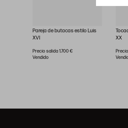
tible en
Pareja de butacas estilo Luis
Tocad
emente
XVI
XX
Precio salida 1.700 €
Precio
vendido
vendi