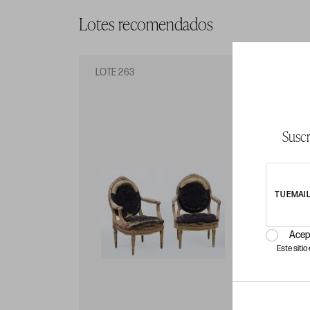
Lotes recomendados
LOTE 263
LO
Suscr
TU EMAI
Acep
Este siti