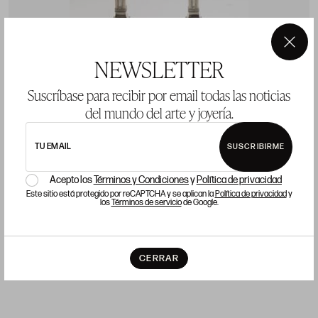
×
NEWSLETTER
Suscríbase para recibir por email todas las noticias
del mundo del arte y joyería.
Pareja de candeleros de plata, marcador Maison,
A
TU EMAIL
SUSCRIBIRME
platero Ulivarri, Vitoria, S.XIX
P
Acepto los
Términos y Condiciones
y
Política de privacidad
Precio salida 600 €
Este sitio está protegido por reCAPTCHA y se aplican la
Política de privacidad
y
vendido
los
Términos de servicio
de Google.
CERRAR