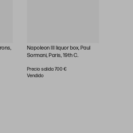
irons,
Napoleon III liquor box, Paul
ANÓNI
Sormani, Paris, 19th C.
(S. XVIII)
ANONYMO
Precio salida 700 €
"Childre
vendido
Precio sa
vendido