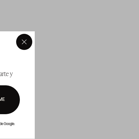
×
arte y
ME
de Google.