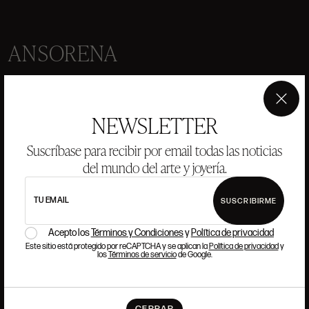
ANSORENA
HISTORIA
ANSORENA
EQUIPO
×
NEWSLETTER
JOYERÍA
GALERÍA
Suscríbase para recibir por email todas las noticias
SUBASTAS
VALORACIONES
del mundo del arte y joyería.
PREGUNTAS FRECUENTES
CONTACTO
TU EMAIL
SUSCRIBIRME
Acepto los
Términos y Condiciones
y
Política de privacidad
Este sitio está protegido por reCAPTCHA y se aplican la
Política de privacidad
y
los
Términos de servicio
de Google.
DÓNDE ESTAMOS