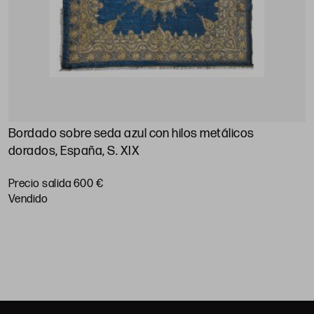
Bordado sobre seda azul con hilos metálicos
M
dorados, España, S. XIX
P
Precio salida 600 €
vendido