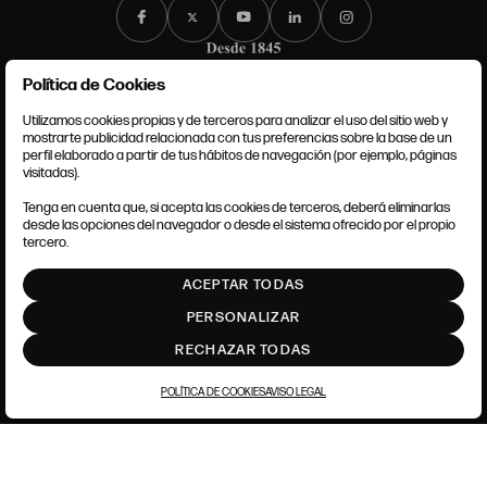
Política de Cookies
Utilizamos cookies propias y de terceros para analizar el uso del sitio web y
mostrarte publicidad relacionada con tus preferencias sobre la base de un
perfil elaborado a partir de tus hábitos de navegación (por ejemplo, páginas
CONDICIONES GENERALES
visitadas).
AVISO LEGAL
POLÍTICA DE PRIVACIDAD
Tenga en cuenta que, si acepta las cookies de terceros, deberá eliminarlas
POLÍTICA DE COOKIES
desde las opciones del navegador o desde el sistema ofrecido por el propio
AJUSTE DE COOKIES
tercero.
INTRANET
ACEPTAR TODAS
SUBIR
PERSONALIZAR
RECHAZAR TODAS
POLÍTICA DE COOKIES
AVISO LEGAL