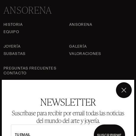
ANSORENA
HISTORIA
ANSORENA
EQUIPO
JOYERÍA
GALERÍA
SUBASTAS
VALORACIONES
PREGUNTAS FRECUENTES
CONTACTO
×
NEWSLETTER
DÓNDE ESTAMOS
Suscríbase para recibir por email todas las noticias
del mundo del arte y joyería.
ALCALÁ, 52. MADRID
10H-14H Y 16:30H-20H
(+34) 915 328 515
TU EMAIL
SUSCRIBIRME