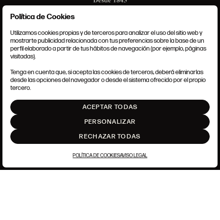
Política de Cookies
Utilizamos cookies propias y de terceros para analizar el uso del sitio web y
mostrarte publicidad relacionada con tus preferencias sobre la base de un
perfil elaborado a partir de tus hábitos de navegación (por ejemplo, páginas
CONDICIONES GENERALES
visitadas).
AVISO LEGAL
POLÍTICA DE PRIVACIDAD
Tenga en cuenta que, si acepta las cookies de terceros, deberá eliminarlas
POLÍTICA DE COOKIES
desde las opciones del navegador o desde el sistema ofrecido por el propio
AJUSTE DE COOKIES
tercero.
INTRANET
ACEPTAR TODAS
SUBIR
PERSONALIZAR
RECHAZAR TODAS
POLÍTICA DE COOKIES
AVISO LEGAL