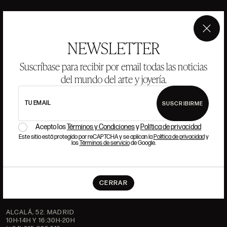
ANSORENA
×
NEWSLETTER
HISTORIA
ANSORENA
EQUIPO
Suscríbase para recibir por email todas las noticias
del mundo del arte y joyería.
JOYERÍA
GALERÍA
SUBASTAS
VALORACIONES
TU EMAIL
SUSCRIBIRME
PREGUNTAS FRECUENTES
CONTACTO
Acepto los
Términos y Condiciones
y
Política de privacidad
Este sitio está protegido por reCAPTCHA y se aplican la
Política de privacidad
y
los
Términos de servicio
de Google.
DÓNDE ESTAMOS
CERRAR
ALCALÁ, 52. MADRID
10H-14H Y 16:30H-20H