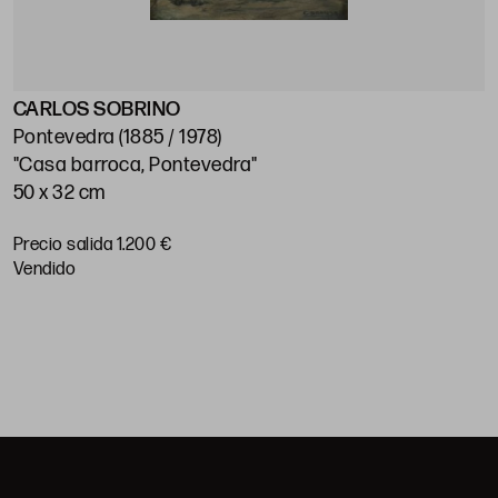
CARLOS SOBRINO
J
Pontevedra (1885 / 1978)
M
"Casa barroca, Pontevedra"
"
50 x 32 cm
5
Precio salida 1.200 €
P
vendido