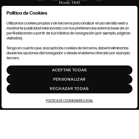
Política de Cookies
Utilizamos cookies propias y de terceros para analizar el uso del sitio web y
mostrarte publicidad relacionada con tus preferencias sobre la base de un
perfil elaborado a partir de tus hábitos de navegación (por ejemplo, páginas
CONDICIONES GENERALES
visitadas).
AVISO LEGAL
POLÍTICA DE PRIVACIDAD
Tenga en cuenta que, si acepta las cookies de terceros, deberá eliminarlas
POLÍTICA DE COOKIES
desde las opciones del navegador o desde el sistema ofrecido por el propio
AJUSTE DE COOKIES
tercero.
INTRANET
ACEPTAR TODAS
SUBIR
PERSONALIZAR
RECHAZAR TODAS
POLÍTICA DE COOKIES
AVISO LEGAL