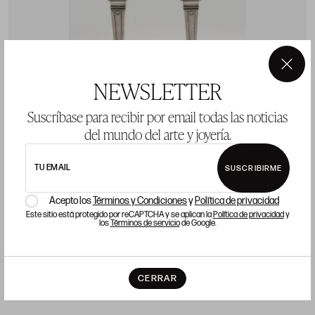
×
NEWSLETTER
Suscríbase para recibir por email todas las noticias
del mundo del arte y joyería.
TU EMAIL
SUSCRIBIRME
Pareja de candeleros de plata, marcador Maison,
A
platero Ulivarri, Vitoria, S.XIX
Acepto los
Términos y Condiciones
y
Política de privacidad
P
Este sitio está protegido por reCAPTCHA y se aplican la
Política de privacidad
y
los
Términos de servicio
de Google.
Precio salida 600 €
vendido
CERRAR