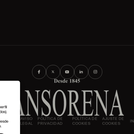
erfil
das).
IONES
AVISO
POLÍTICA DE
POLÍTICA DE
AJUSTE DE
I
 desde
LES
LEGAL
PRIVACIDAD
COOKIES
COOKIES
.