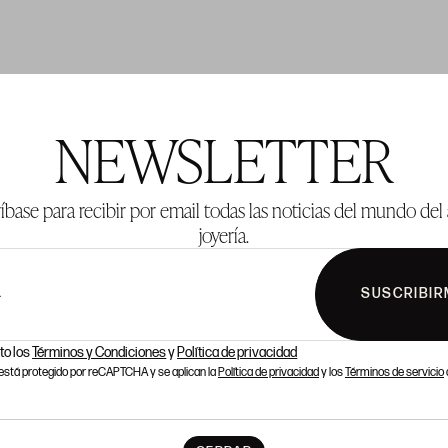
TE 304
LOTE 305
NEWSLETTER
íbase para recibir por email todas las noticias del mundo del 
joyería.
SUSCRIBIR
L
to los
Términos y Condiciones
y
Política de privacidad
o está protegido por reCAPTCHA y se aplican la
Política de privacidad
y los
Términos de servicio