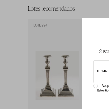
Lotes recomendados
LOTE 294
LO
Suscr
TU EMAI
Acep
Este siti