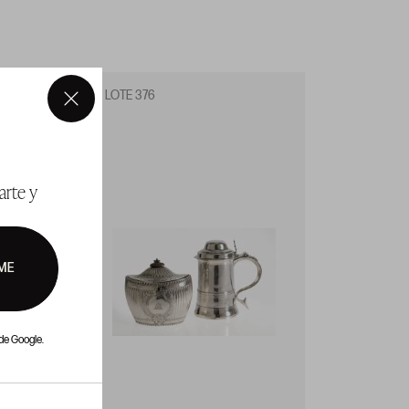
LOTE 376
LOTE 3
×
arte y
ME
de Google.