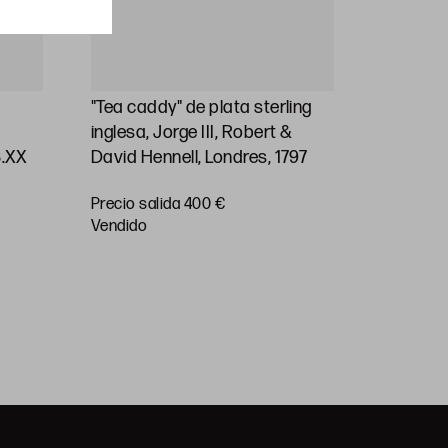
"Tea caddy" de plata sterling
Jarra de
inglesa, Jorge III, Robert &
plata ste
S.XX
David Hennell, Londres, 1797
1830
Precio salida 400 €
vendido
Precio sa
vendido