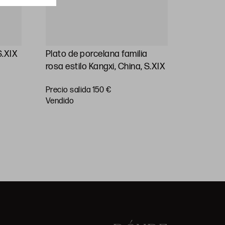
S.XIX
Plato de porcelana familia
Grupo d
rosa estilo Kangxi, China, S.XIX
chine", 
Precio salida 150 €
Precio
vendido
salida 30