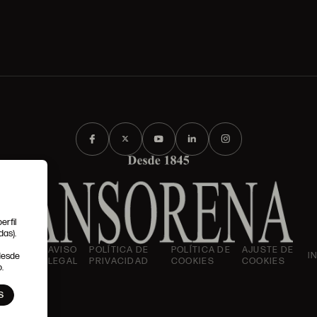
erfil
das).
IONES
AVISO
POLÍTICA DE
POLÍTICA DE
AJUSTE DE
I
 desde
LES
LEGAL
PRIVACIDAD
COOKIES
COOKIES
.
S