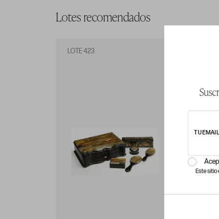
Lotes recomendados
LOTE 423
LO
Suscr
TU EMAI
Acep
Este siti