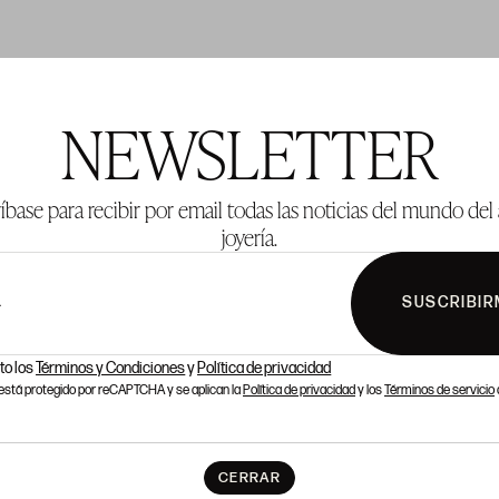
TE 894
LOTE 895
NEWSLETTER
íbase para recibir por email todas las noticias del mundo del 
joyería.
SUSCRIBIR
L
to los
Términos y Condiciones
y
Política de privacidad
o está protegido por reCAPTCHA y se aplican la
Política de privacidad
y los
Términos de servicio
CERRAR