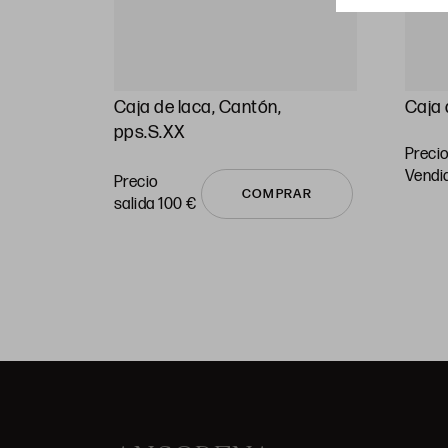
esmalte
Caja de laca, Cantón,
Caja 
XX
pps.S.XX
Precio
vendi
Precio
COMPRAR
salida 100 €