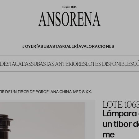
JOYERÍA
SUBASTAS
GALERÍA
VALORACIONES
 DESTACADAS
SUBASTAS ANTERIORES
LOTES DISPONIBLES
C
IR DE UN TIBOR DE PORCELANA CHINA, MED.S.XX,
LOTE 106
Lámpara 
un tibor 
me