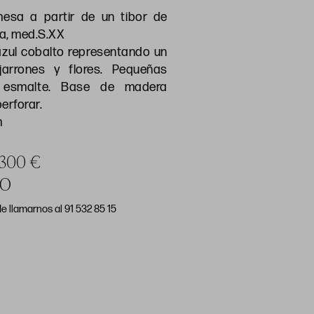
esa a partir de un tibor de
na, med.S.XX
zul cobalto representando un
arrones y flores. Pequeñas
l esmalte. Base de madera
erforar.
m
a 300 €
DO
e llamarnos al 91 532 85 15