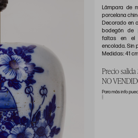
Lámpara de m
porcelana chi
Decorado en a
bodegón de j
faltas en e
encolada. Sin p
Medidas: 41 c
Precio salid
NO VENDI
Para más info pued