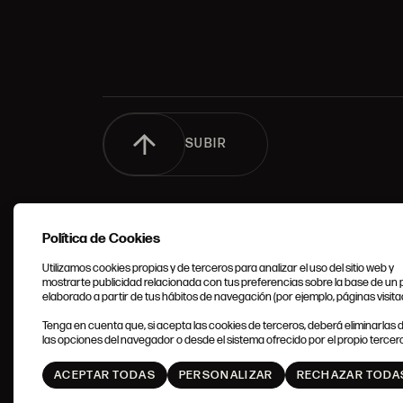
SUBIR
Política de Cookies
Utilizamos cookies propias y de terceros para analizar el uso del sitio web y
mostrarte publicidad relacionada con tus preferencias sobre la base de un p
elaborado a partir de tus hábitos de navegación (por ejemplo, páginas visita
CONDIC
Tenga en cuenta que, si acepta las cookies de terceros, deberá eliminarlas
GENERA
las opciones del navegador o desde el sistema ofrecido por el propio tercero
ACEPTAR TODAS
PERSONALIZAR
RECHAZAR TODA